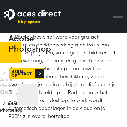
Adobe
's Werelds beste software voor grafisch
Home
ontwerp en beeldbewerking is de basis van
Photoshop
creatieve projecten, van digitaal schilderen tot
/
fotobewerking, animatie en grafisch ontwerp.
Adobe
De kracht van Photoshop is nu zowel op
NEEM
/
CONTACT
OP
desktops als op iPads beschikbaar, zodat je
Adobe
overal waar je inspiratie krijgt creatief kunt zijn.
Creative
Cloud
Begin bijvoorbeeld op je iPad en maak het
project af op een desktop. Je werk wordt
/
Adobe
automatisch opgeslagen in de cloud en je
Photoshop
PSD's zijn overal hetzelfde.