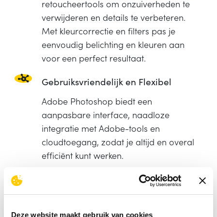
retoucheertools om onzuiverheden te
verwijderen en details te verbeteren.
Met kleurcorrectie en filters pas je
eenvoudig belichting en kleuren aan
voor een perfect resultaat.
Gebruiksvriendelijk en Flexibel
Adobe Photoshop biedt een
aanpasbare interface, naadloze
integratie met Adobe-tools en
cloudtoegang, zodat je altijd en overal
efficiënt kunt werken.
Efficiëntie en Tijdbesparing
Versnel je workflow in Adobe Photoshop
met sneltoetsen, automatisering, slimme
Deze website maakt gebruik van cookies