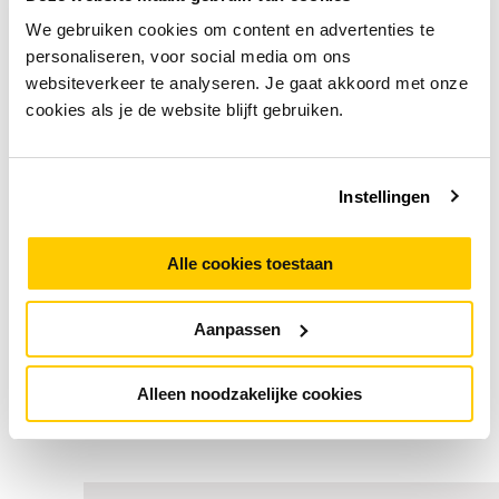
objecten zonder kwaliteitsverlies en
We gebruiken cookies om content en advertenties te
batchverwerking voor efficiënte
personaliseren, voor social media om ons
bewerkingen.
websiteverkeer te analyseren. Je gaat akkoord met onze
cookies als je de website blijft gebruiken.
Ideaal voor Professionals en
Bedrijven
Instellingen
Adobe Photoshop is ideaal voor
marketeers, fotografen en
Alle cookies toestaan
webdesigners, met tools voor
aantrekkelijke visuals, non-destructieve
fotobewerking en UI/UX-ontwerpen.
Aanpassen
Alleen noodzakelijke cookies