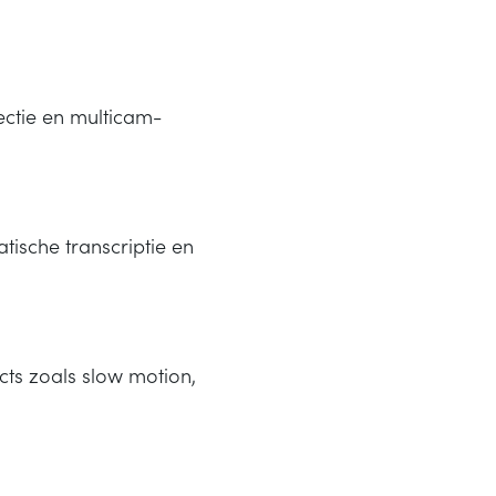
ectie en multicam-
ische transcriptie en
ts zoals slow motion,