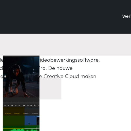
Werk
de standaard in videobewerkingssoftware.
 Adobe Permiere Pro. De nauwe
rest van de Adobe Creative Cloud maken