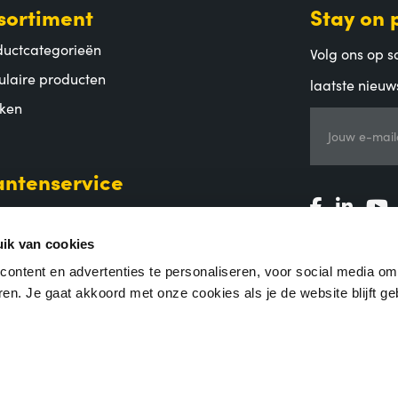
sortiment
Stay on 
ductcategorieën
Volg ons op so
ulaire producten
laatste nieuw
ken
Jouw e-mail
antenservice
alen
zending en bezorging
ik van cookies
uren en garantie
ontent en advertenties te personaliseren, voor social media o
en. Je gaat akkoord met onze cookies als je de website blijft ge
lgestelde vragen