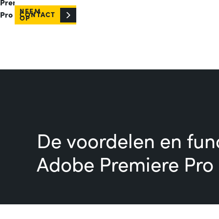
Premiere
NEEM
Pro
CONTACT
OP
De voordelen en func
Adobe Premiere Pro