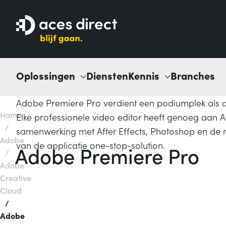
Oplossingen
Diensten
Kennis
Branches
Adobe Premiere Pro verdient een podiumplek als 
Home
Elke professionele video editor heeft genoeg aan
/
samenwerking met After Effects, Photoshop en de 
Adobe
van de applicatie one-stop-solution.
Adobe Premiere Pro
/
Adobe
Creative
Cloud
/
Adobe