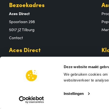
Bezoekadres
As
Aces Direct
Pro
Spoorlaan 298
Pop
5017 JZ Tilburg
Mer
Contact
Aces Direct
Kl
Over ons
Bet
Aces Direct team
Ver
Deze website maakt gebru
MVO
Reto
We gebruiken cookies om c
websiteverkeer te analyser
Vacatures
Vee
Instellingen