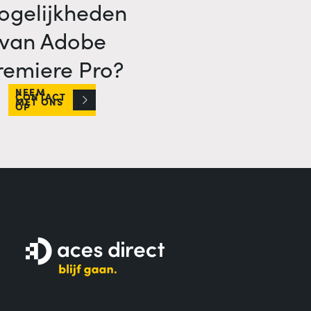
ogelijkheden
van Adobe
remiere Pro?
NEEM
CONTACT
MET ONS
OP