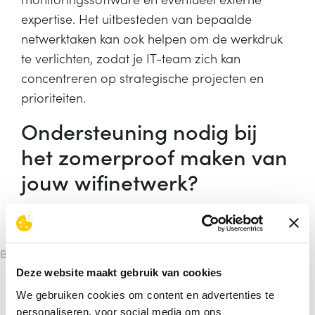
expertise. Het uitbesteden van bepaalde
netwerktaken kan ook helpen om de werkdruk
te verlichten, zodat je IT-team zich kan
concentreren op strategische projecten en
prioriteiten.
Ondersteuning nodig bij
het zomerproof maken van
jouw wifinetwerk?
We gaan graag samen met jou en je IT-team
aan de slag, bijvoorbeeld met onze
/
Netwerkscan
.
Na de netwerkscan ontvang jij
Blogs
een rapport over de dekkingsgraad van je
Deze website maakt gebruik van cookies
wifinetwerk en sluitend advies over de optimale
We gebruiken cookies om content en advertenties te
inrichting van je netwerk. We maken daarnaast
personaliseren, voor social media om ons