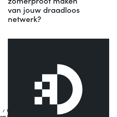
zomerproof maken
van jouw draadloos
netwerk?
/
Vijf tips
om jouw