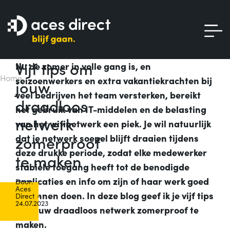
Vijf tips om
Nu de zomer in volle gang is, en
Home
seizoenwerkers en extra vakantiekrachten bij
jouw
veel bedrijven het team versterken, bereikt
draadloos
het gebruik van IT-middelen en de belasting
netwerk
van het wifinetwerk een piek. Je wil natuurlijk
zomerproof
dat je netwerk soepel blijft draaien tijdens
deze drukke periode, zodat elke medewerker
te maken
stabiele toegang heeft tot de benodigde
applicaties en info om zijn of haar werk goed
Door:
Aces
te kunnen doen. In deze blog geef ik je vijf tips
Direct -
24.07.2023
om jouw draadloos netwerk zomerproof te
maken.