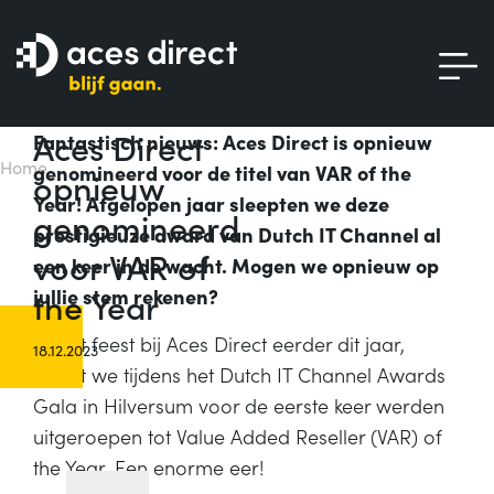
Aces Direct
Fantastisch nieuws: Aces Direct is opnieuw
Home
genomineerd voor de titel van VAR of the
opnieuw
Year! Afgelopen jaar sleepten we deze
genomineerd
prestigieuze award van Dutch IT Channel al
voor VAR of
een keer in de wacht. Mogen we opnieuw op
the Year
jullie stem rekenen?
Groot feest bij Aces Direct eerder dit jaar,
18.12.2023
nadat we tijdens het Dutch IT Channel Awards
Gala in Hilversum voor de eerste keer werden
uitgeroepen tot Value Added Reseller (VAR) of
the Year. Een enorme eer!