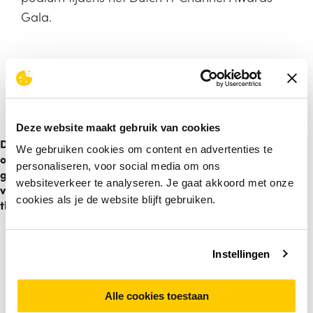
Gala.
Dutch IT Channel Awards
/
Aces
Deze website maakt gebruik van cookies
Direct
We gebruiken cookies om content en advertenties te
opnieuw
personaliseren, voor social media om ons
genomineerd
websiteverkeer te analyseren. Je gaat akkoord met onze
voor VAR of
Dutch IT Channel organiseert ieder jaar
cookies als je de website blijft gebruiken.
the Year
de Dutch IT Channel Awards.
Distributeurs, resellers, vendoren en
personen uit de Nederlandse IT-
Instellingen
branche die een onderscheidende
prestatie hebben geleverd, komen in
Alle cookies toestaan
aanmerking voor een nominatie in één