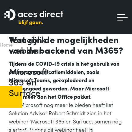
Terugblik
Wat zijn de mogelijkheden
Home
webinar
van de backend van M365?
-
Tijdens de COVID-19 crisis is het gebruik van
Microsoft
online communicatiemiddelen, zoals
365 en
Microsoft Teams, geëxplodeerd en
gemeengoed geworden. Maar Microsoft
Surface
biedt meer dan het Office pakket.
Wat Microsoft nog meer te bieden heeft liet
Solution Advisor Robert Schmidt zien in het
webinar 'Microsoft 365 en Surface; samen nóg
sterker!'. Tijdens dit webinar heeft hij