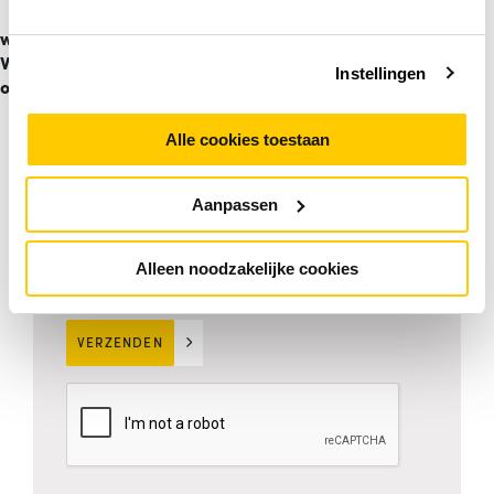
/
Terugblik
webinar -
Veilig digitaal
Instellingen
E-mailadres
*
ondertekenen
Alle cookies toestaan
Telefoonnummer (optioneel)
Aanpassen
Je ontvangt de link naar het webinar in de bevestigingsmail.
Alleen noodzakelijke cookies