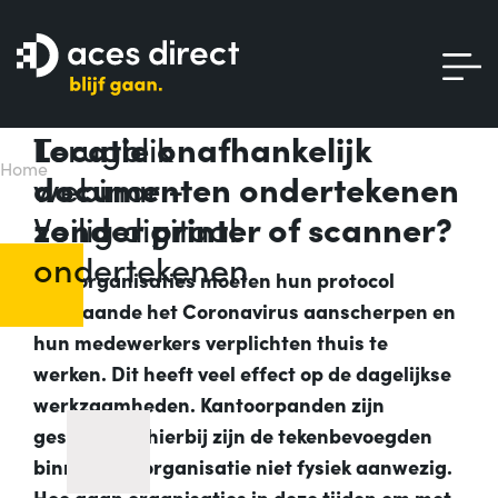
Terugblik
Locatie onafhankelijk
Home
webinar -
documenten ondertekenen
Veilig digitaal
zonder printer of scanner?
ondertekenen
Veel organisaties moeten hun protocol
aangaande het Coronavirus aanscherpen en
hun medewerkers verplichten thuis te
werken. Dit heeft veel effect op de dagelijkse
werkzaamheden. Kantoorpanden zijn
gesloten en hierbij zijn de tekenbevoegden
binnen een organisatie niet fysiek aanwezig.
Hoe gaan organisaties in deze tijden om met