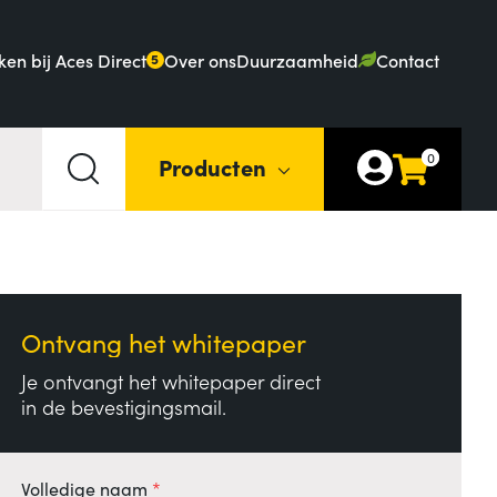
en bij Aces Direct
Over ons
Duurzaamheid
Contact
5
0
Producten
Ontvang het whitepaper
Je ontvangt het whitepaper direct
in de bevestigingsmail.
Volledige naam
*