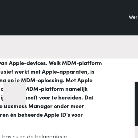
Werk
en van Apple-devices. Welk MDM-platform
exclusief werkt met Apple-apparaten, is
ng op je MDM-oplossing. Met Apple
ces bij je MDM-platform namelijk
jk fysiek hoeft voor te bereiden. Dat
pple Business Manager onder meer
ren én beheerde Apple ID’s voor
 basics en de belangrijkste