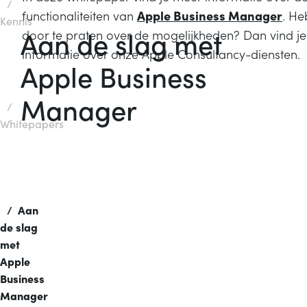
/
functionaliteiten van
Apple Business Manager
. He
Kennis
Aan de slag met
door te praten over de mogelijkheden? Dan vind j
informatie over onze Apple Consultancy-diensten.
Apple Business
Manager
/
Whitepapers
/
Aan
de slag
met
Apple
Business
Manager