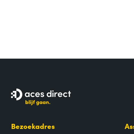
Bezoekadres
As