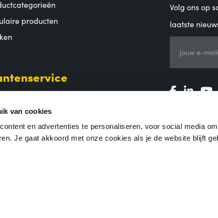
ductcategorieën
Volg ons op so
ulaire producten
laatste nieuw
ken
Jouw e-mail
antenservice
alen
zending en bezorging
ik van cookies
uren en garantie
ontent en advertenties te personaliseren, voor social media o
en. Je gaat akkoord met onze cookies als je de website blijft ge
lgestelde vragen
ene voorwaarden
|
Privacy Statement
|
Coordinated Vulnerability Dis