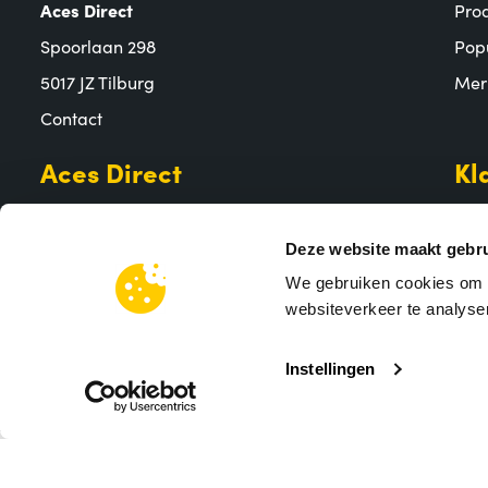
Aces Direct
Pro
Spoorlaan 298
Pop
5017 JZ Tilburg
Mer
Contact
Aces Direct
Kl
Over ons
Bet
Aces Direct team
Ver
Deze website maakt gebru
MVO
Reto
We gebruiken cookies om c
websiteverkeer te analyser
Vacatures
Vee
Instellingen
Algem