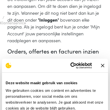
en aanpassen. Om dit te doen dien je ingelogd
te zijn. Wanneer je dit nog niet bent dan kun je
/
dit doen onder
'Inloggen'
bovenaan elke
Klantenservice
pagina. Als je ingelogd bent kun je onder 'Mijn
Account' jouw persoonlijke instellingen
raadplegen en aanpassen.
Orders, offertes en facturen inzien
Via Mijn Account kun je gemakkelijk jouw laatste
orders
,
offertes
en
facturen
inzien. Klik op het
gewenste menu item en vervolgens aan de
rechterkant op het gele driehoekje om de
Deze website maakt gebruik van cookies
aanvullende informatie in te zien. Tevens kun je
We gebruiken cookies om content en advertenties te
daar jouw orders, offertes en facturen
personaliseren, voor social media om ons
downloaden.
websiteverkeer te analyseren. Je gaat akkoord met onze
cookies als je de website blijft gebruiken.