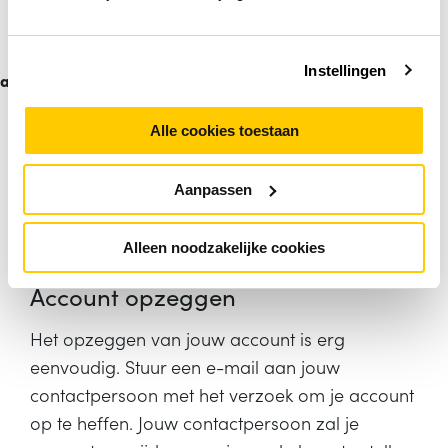
Retouren en reparaties aanmelden
en volgen
/
Mijn
Instellingen
account
Via het menu item
Retouren en reparaties
is
het mogelijk om jouw openstaande en
Alle cookies toestaan
verwerkte retouren en reparaties in te zien.
Wanneer je een nieuwe retour of reparatie wilt
Aanpassen
aanmelden dan kun je dit doen aan de
linkerkant van de pagina met de knop
Meld
Alleen noodzakelijke cookies
aan
.
Account opzeggen
Het opzeggen van jouw account is erg
eenvoudig. Stuur een e-mail aan jouw
contactpersoon met het verzoek om je account
op te heffen. Jouw contactpersoon zal je