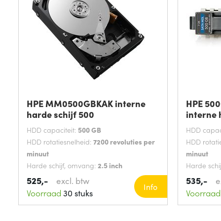
HPE MM0500GBKAK interne
HPE 500
harde schijf 500
interne
HDD capaciteit:
500 GB
HDD capaci
HDD rotatiesnelheid:
7200 revoluties per
HDD rotati
minuut
minuut
Harde schijf, omvang:
2.5 inch
Harde schi
Interface:
SATA III
Interface:
S
525,-
535,-
excl. btw
e
Info
Voorraad
30 stuks
Voorraad