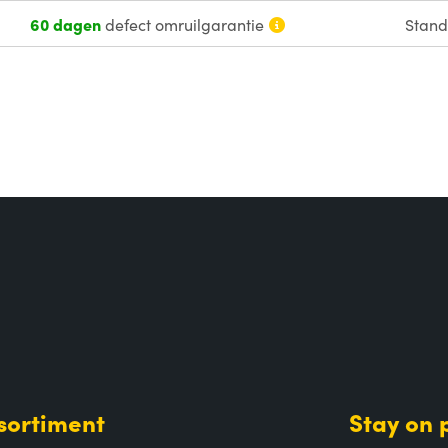
60 dagen
defect omruilgarantie
Stan
sortiment
Stay on 