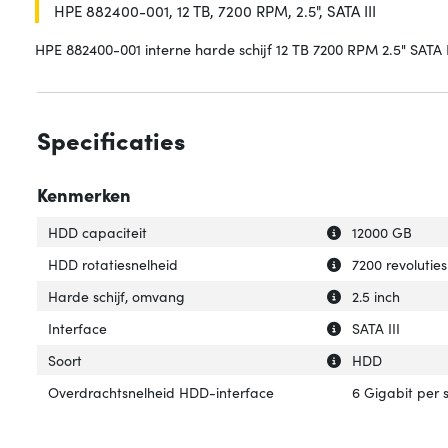
HPE 882400-001, 12 TB, 7200 RPM, 2.5", SATA III
HPE 882400-001 interne harde schijf 12 TB 7200 RPM 2.5" SATA I
Specificaties
Kenmerken
Uitleg over 'HDD 
Verberg uitleg o
HDD capaciteit
12000 GB
Uitleg over 'HDD 
Verberg uitleg o
HDD rotatiesnelheid
7200 revolutie
Uitleg over 'Hard
Verberg uitleg o
Harde schijf, omvang
2.5 inch
Uitleg over 'Inter
Verberg uitleg ov
Interface
SATA III
Uitleg over 'Soort
Verberg uitleg ov
Soort
HDD
Overdrachtsnelheid HDD-interface
6 Gigabit per