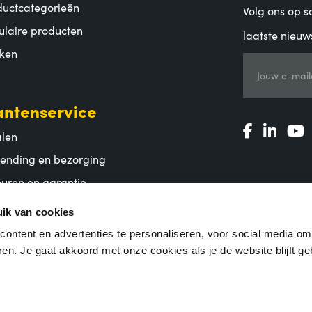
ductcategorieën
Volg ons op so
ulaire producten
laatste nieuw
ken
Jouw e-mail
antenservice
alen
zending en bezorging
uren en garantie
lgestelde vragen
ik van cookies
ontent en advertenties te personaliseren, voor social media o
en. Je gaat akkoord met onze cookies als je de website blijft ge
ene voorwaarden
|
Privacy Statement
|
Coordinated Vulnerability Dis