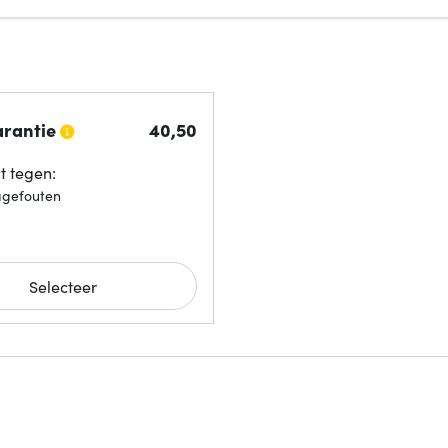
arantie
40,
50
 tegen:
agefouten
Selecteer