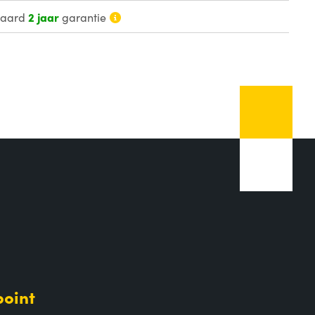
daard
2 jaar
garantie
point