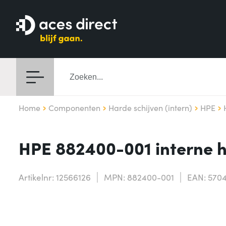
Home
Componenten
Harde schijven (intern)
HPE
HPE 882400-001 interne h
Artikelnr: 12566126
MPN: 882400-001
EAN: 570