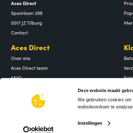
Aces Direct
Pro
Spoorlaan 298
Pop
5017 JZ Tilburg
Mer
Contact
Aces Direct
Kl
Over ons
Bet
Aces Direct team
Ver
MVO
Reto
Vacatures
Vee
Deze website maakt gebru
We gebruiken cookies om c
websiteverkeer te analyser
Instellingen
Algem