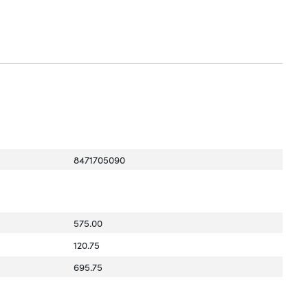
8471705090
575.00
120.75
695.75