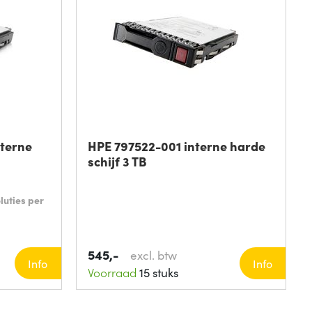
nterne
HPE 797522-001 interne harde
schijf 3 TB
luties per
545,-
excl. btw
Info
Info
Voorraad
15 stuks