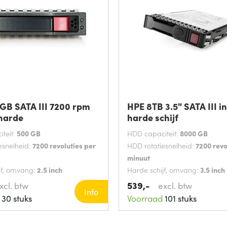
GB SATA III 7200 rpm
HPE 8TB 3.5" SATA III i
 harde
harde schijf
teit:
500 GB
HDD capaciteit:
8000 GB
esnelheid:
7200 revoluties per
HDD rotatiesnelheid:
7200 revo
minuut
jf, omvang:
2.5 inch
Harde schijf, omvang:
3.5 inch
ATA III
Interface:
SATA III
539,-
xcl. btw
excl. btw
Info
30 stuks
Voorraad
101 stuks