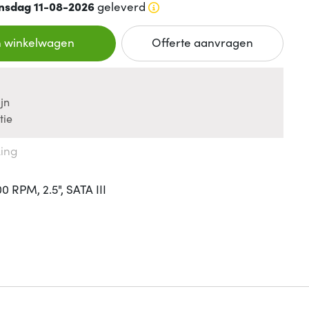
nsdag 11-08-2026
geleverd
n winkelwagen
Offerte aanvragen
jn
tie
king
 RPM, 2.5", SATA III