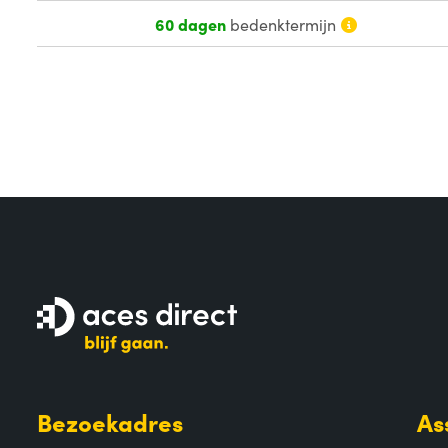
60 dagen
bedenktermijn
Bezoekadres
As