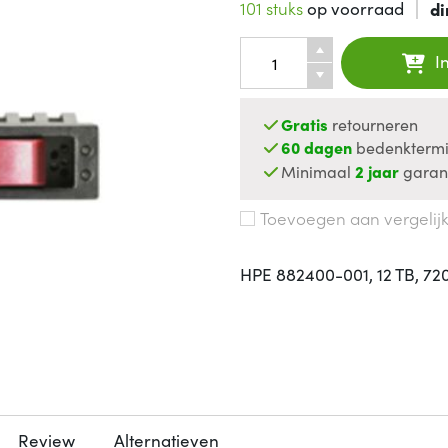
101 stuks
op voorraad
di
I
Gratis
retourneren
60 dagen
bedenktermi
Minimaal
2 jaar
garan
Toevoegen aan vergelij
HPE 882400-001, 12 TB, 7200
Review
Alternatieven