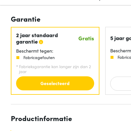
Garantie
2 jaar standaard
5 jaar g
Gratis
garantie
Beschermt
Beschermt tegen:
Fabric
Fabricagefouten
*
Fabrieksgarantie kan langer zijn dan 2
jaar
Geselecteerd
Productinformatie