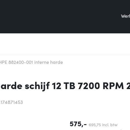
Werk
HPE 882400-001 interne harde
arde schijf 12 TB 7200 RPM 
4174871453
575,-
695,
75
incl. btw