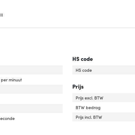
II
HS code
capaciteit'
ver 'HDD capaciteit'
HS code
rotatiesnelheid'
ver 'HDD rotatiesnelheid'
s per minuut
Prijs
e schijf, omvang'
ver 'Harde schijf, omvang'
Prijs excl. BTW
face'
er 'Interface'
BTW bedrag
'
er 'Soort'
Prijs incl. BTW
 seconde