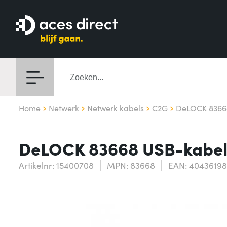
Home
Netwerk
Netwerk kabels
C2G
DeLOCK 83668
DeLOCK 83668 USB-kabel U
Artikelnr: 15400708
MPN: 83668
EAN: 4043619