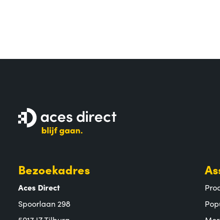
Bezoekadres
As
Aces Direct
Pro
Spoorlaan 298
Pop
5017 JZ Tilburg
Mer