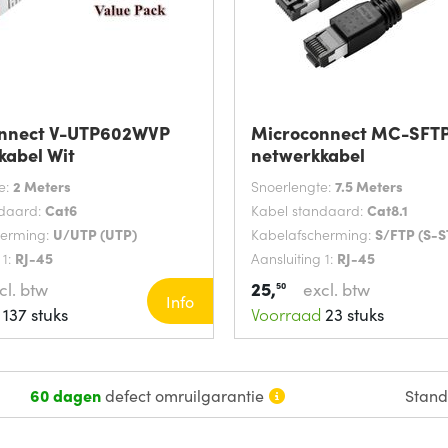
nnect V-UTP602WVP
Microconnect MC-SFT
kabel Wit
netwerkkabel
e:
2 Meters
Snoerlengte:
7.5 Meters
ndaard:
Cat6
Kabel standaard:
Cat8.1
herming:
U/UTP (UTP)
Kabelafscherming:
S/FTP (S-S
 1:
RJ-45
Aansluiting 1:
RJ-45
25,
cl. btw
excl. btw
50
Info
137 stuks
Voorraad
23 stuks
60 dagen
defect omruilgarantie
Stan