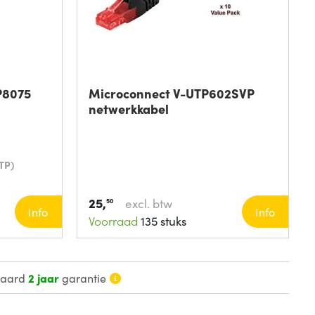
P8075
Microconnect V-UTP602SVP
netwerkkabel
TP)
25,
excl. btw
50
Info
Info
Voorraad
135 stuks
daard
2 jaar
garantie