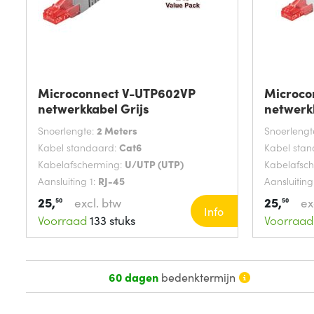
Microconnect V-UTP602VP
Microco
netwerkkabel Grijs
netwerk
Snoerlengte:
2 Meters
Snoerlengt
Kabel standaard:
Cat6
Kabel sta
Kabelafscherming:
U/UTP (UTP)
Kabelafsc
Aansluiting 1:
RJ-45
Aansluiting
25,
25,
excl. btw
ex
50
50
Info
Voorraad
133 stuks
Voorraad
60 dagen
bedenktermijn