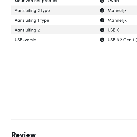
Kleur van het product
Zwart
Uitleg over 'Aans
Verberg uitleg ov
Aansluiting 2 type
Mannelijk
Uitleg over 'Aansl
Verberg uitleg ov
Aansluiting 1 type
Mannelijk
Uitleg over 'Aansl
Verberg uitleg ov
Aansluiting 2
USB C
Uitleg over 'USB-
Verberg uitleg ov
USB-versie
USB 3.2 Gen 1 (
Review