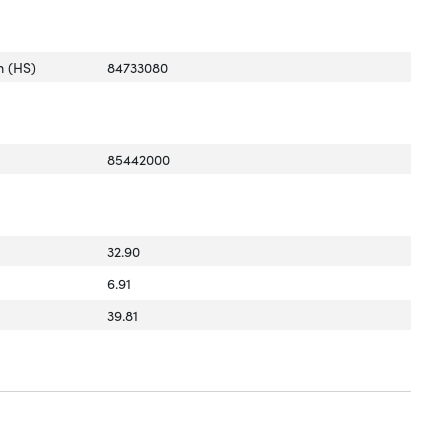
 (HS)
84733080
85442000
32.90
6.91
39.81