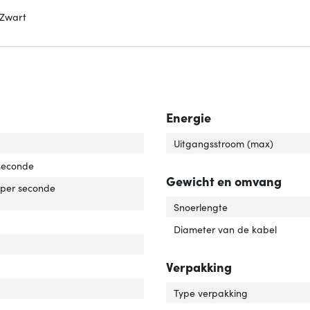
 Zwart
Energie
uiting 1'
er 'Aansluiting 1'
Uitgangsstroom (max)
 seconde
Gewicht en omvang
ximale overdrachtssnelheid van gegevens'
over 'Maximale overdrachtssnelheid van gegevens'
per seconde
Snoerlengte
tact geleider materiaal'
ver 'Contact geleider materiaal'
Diameter van de kabel
Verpakking
Type verpakking
r van het product'
er 'Kleur van het product'