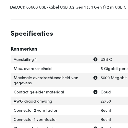
DeLOCK 83668 USB-kabel USB 3.2 Gen 1 (3.1 Gen 1) 2 m USB C
Specificaties
Kenmerken
Uitleg over 'Aansl
Verberg uitleg ov
Aansluiting 1
USB C
Max. overdr.snelheid
5 Gigabit per
Uitleg over 'Ma
Verberg uitleg 
Maximale overdrachtssnelheid van
5000 Megabit 
gegevens
Uitleg over 'Con
Verberg uitleg o
Contact geleider materiaal
Goud
AWG draad omvang
22/30
Connector 2 vormfactor
Recht
Connector 1 vormfactor
Recht
Uitleg over 'Kleu
Verberg uitleg ov