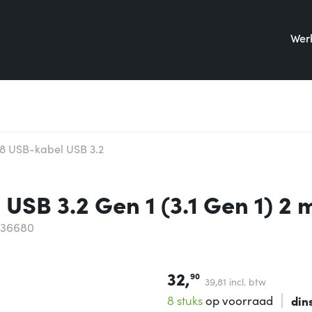
Werk
 USB-kabel USB 3.2
SB 3.2 Gen 1 (3.1 Gen 1) 2 
836680
32,
90
39,
81
incl. btw
8 stuks
op voorraad
din