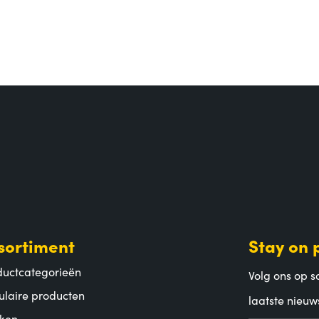
sortiment
Stay on 
ductcategorieën
Volg ons op so
ulaire producten
laatste nieuw
ken