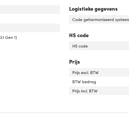
Logistieke gegevens
luiting 2 type'
er 'Aansluiting 2 type'
uiting 1 type'
er 'Aansluiting 1 type'
Code geharmoniseerd systeem
uiting 2'
er 'Aansluiting 2'
HS code
versie'
er 'USB-versie'
3.1 Gen 1)
HS code
Prijs
Prijs excl. BTW
BTW bedrag
Prijs incl. BTW