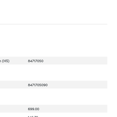
 (HS)
84717050
8471705090
699.00
146.79