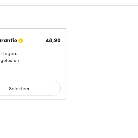
arantie
48,
90
 tegen:
agefouten
Selecteer