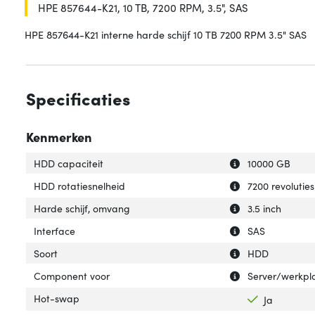
HPE 857644-K21, 10 TB, 7200 RPM, 3.5", SAS
HPE 857644-K21 interne harde schijf 10 TB 7200 RPM 3.5" SAS
Specificaties
Kenmerken
Uitleg over 'HDD 
Verberg uitleg o
HDD capaciteit
10000 GB
Uitleg over 'HDD 
Verberg uitleg o
HDD rotatiesnelheid
7200 revolutie
Uitleg over 'Hard
Verberg uitleg o
Harde schijf, omvang
3.5 inch
Uitleg over 'Inter
Verberg uitleg ov
Interface
SAS
Uitleg over 'Soort
Verberg uitleg ov
Soort
HDD
Uitleg over 'Com
Verberg uitleg o
Component voor
Server/werkpl
Hot-swap
Ja