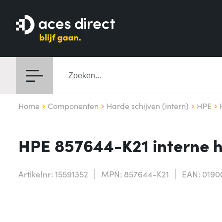
Home
Componenten
Harde schijven (intern)
HPE
HPE 857644-K21 interne h
Artikelnr: 15591352
MPN: 857644-K21
EAN: 0190