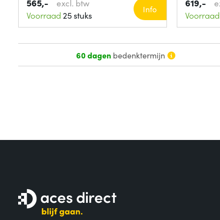
565,-
619,-
excl. btw
e
Info
Voorraad
25 stuks
Voorraad
60 dagen
bedenktermijn