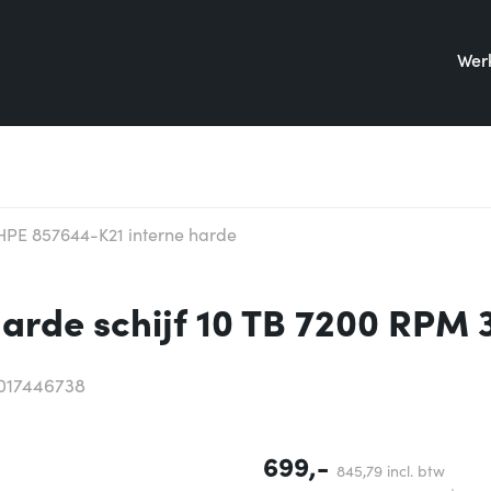
Werk
HPE 857644-K21 interne harde
arde schijf 10 TB 7200 RPM 
017446738
699,-
845,
79
incl. btw