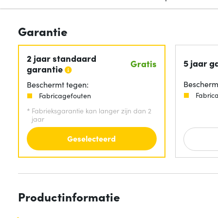
Garantie
2 jaar standaard
5 jaar g
Gratis
garantie
Beschermt
Beschermt tegen:
Fabric
Fabricagefouten
*
Fabrieksgarantie kan langer zijn dan 2
jaar
Geselecteerd
Productinformatie