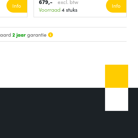
679,-
excl. btw
Info
Info
Voorraad
4 stuks
daard
2 jaar
garantie