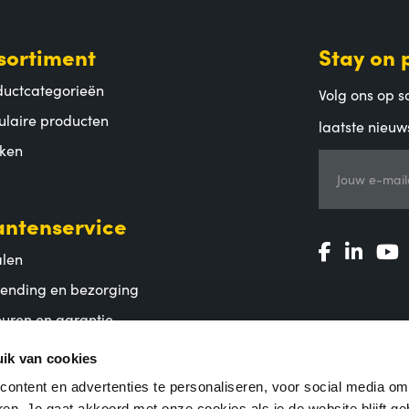
sortiment
Stay on 
ductcategorieën
Volg ons op so
ulaire producten
laatste nieuw
ken
Jouw e-mail
antenservice
alen
zending en bezorging
uren en garantie
lgestelde vragen
ik van cookies
ontent en advertenties te personaliseren, voor social media o
en. Je gaat akkoord met onze cookies als je de website blijft ge