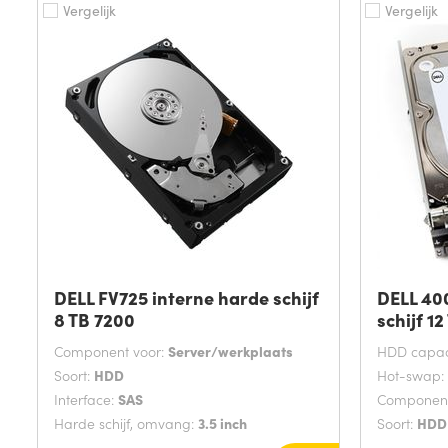
Vergelijk
Vergelijk
DELL FV725 interne harde schijf
DELL 40
8 TB 7200
schijf 12
Component voor:
Server/werkplaats
HDD capaci
Soort:
HDD
Hot-swap:
Interface:
SAS
Component
Harde schijf, omvang:
3.5 inch
Soort:
HDD