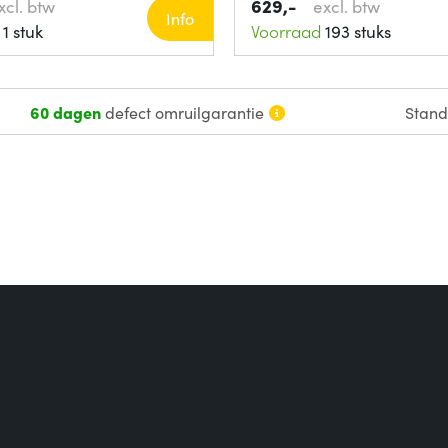
629,-
xcl. btw
excl. btw
Info
1 stuk
Voorraad
193 stuks
60 dagen
defect omruilgarantie
Stan