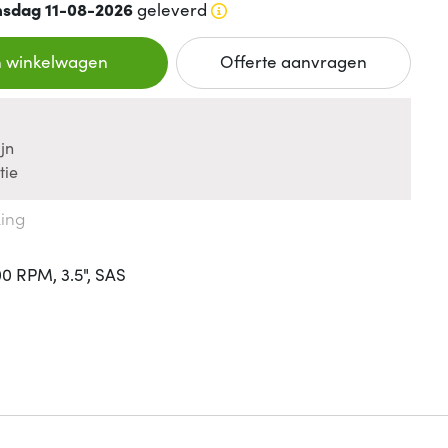
nsdag 11-08-2026
geleverd
n winkelwagen
Offerte aanvragen
jn
tie
king
0 RPM, 3.5", SAS