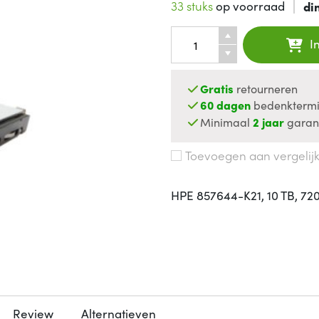
33 stuks
op voorraad
di
I
Gratis
retourneren
60 dagen
bedenktermi
Minimaal
2 jaar
garan
Toevoegen aan vergelij
HPE 857644-K21, 10 TB, 720
Review
Alternatieven