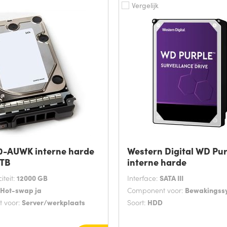
Vergelijk
0-AUWK interne harde
Western Digital WD Pu
 TB
interne harde
teit:
12000 GB
Interface:
SATA III
Hot-swap ja
Component voor:
Bewakingss
 voor:
Server/werkplaats
Soort:
HDD