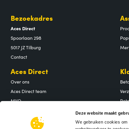
Bezoekadres
As
Aces Direct
Pro
Spoorlaan 298
Pop
5017 JZ Tilburg
Mer
Contact
Aces Direct
Kl
Over ons
Bet
Aces Direct team
Ver
MVO
Reto
Vacatures
Vee
Deze website maakt gebru
We gebruiken cookies om c
websiteverkeer te analyser