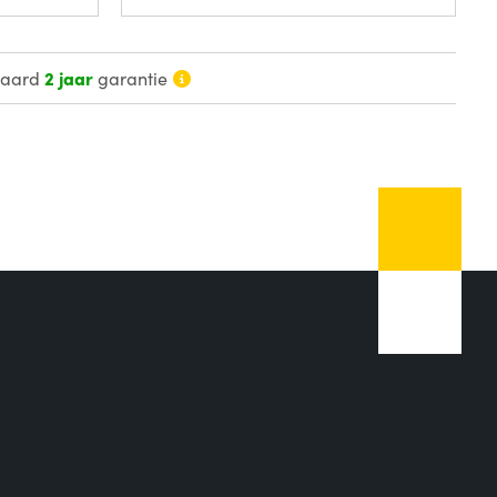
daard
2 jaar
garantie