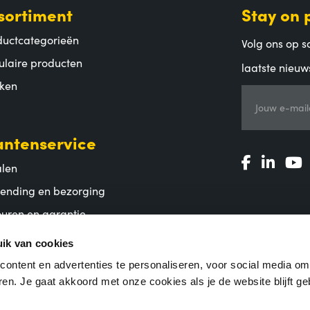
sortiment
Stay on 
ductcategorieën
Volg ons op so
ulaire producten
laatste nieuw
ken
Jouw e-mail
antenservice
alen
zending en bezorging
uren en garantie
lgestelde vragen
ik van cookies
ontent en advertenties te personaliseren, voor social media o
en. Je gaat akkoord met onze cookies als je de website blijft ge