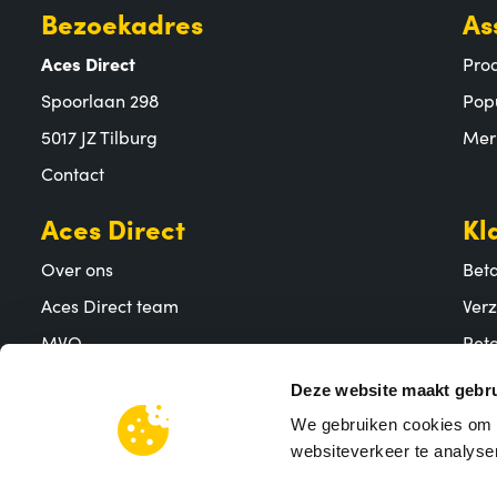
Bezoekadres
As
Aces Direct
Pro
Spoorlaan 298
Pop
5017 JZ Tilburg
Mer
Contact
Aces Direct
Kl
Over ons
Bet
Aces Direct team
Ver
MVO
Reto
Vacatures
Vee
Deze website maakt gebru
We gebruiken cookies om c
websiteverkeer te analyser