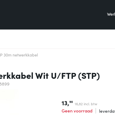
Werk
P 30m netwerkkabel
rkkabel Wit U/FTP (STP)
8899
13,
90
16,
82
incl. btw
Geen voorraad
leverd