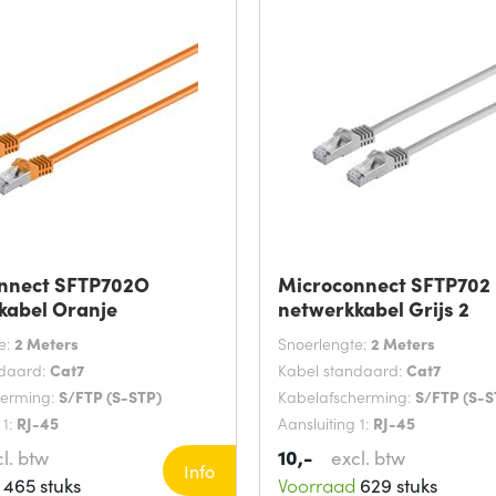
nnect SFTP702O
Microconnect SFTP702
kabel Oranje
netwerkkabel Grijs 2
e:
2 Meters
Snoerlengte:
2 Meters
ndaard:
Cat7
Kabel standaard:
Cat7
herming:
S/FTP (S-STP)
Kabelafscherming:
S/FTP (S-S
 1:
RJ-45
Aansluiting 1:
RJ-45
10,-
l. btw
excl. btw
Info
465 stuks
Voorraad
629 stuks