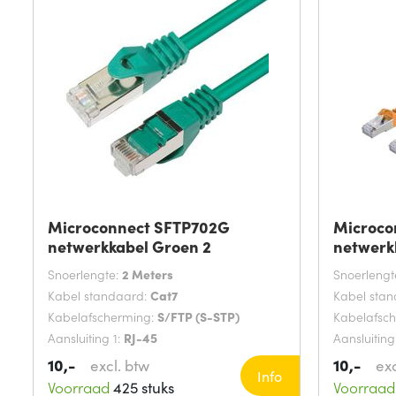
Microconnect SFTP702G
Microco
netwerkkabel Groen 2
netwerk
Snoerlengte:
2 Meters
Snoerlengt
Kabel standaard:
Cat7
Kabel sta
Kabelafscherming:
S/FTP (S-STP)
Kabelafsc
Aansluiting 1:
RJ-45
Aansluiting
10,-
10,-
excl. btw
exc
Info
Voorraad
425 stuks
Voorraad