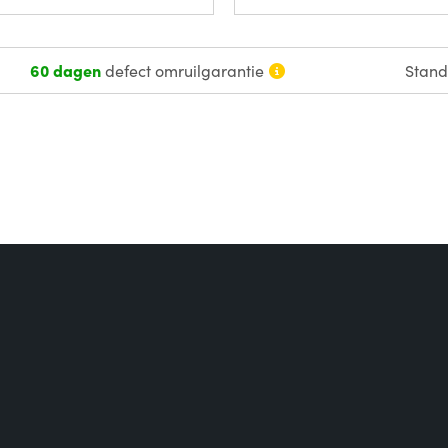
60 dagen
defect omruilgarantie
Stan