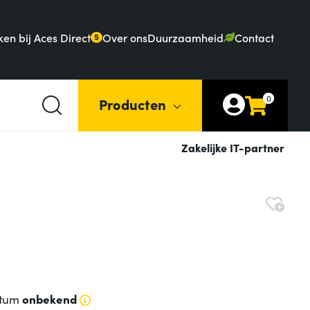
en bij Aces Direct
Over ons
Duurzaamheid
Contact
5
0
Producten
Zakelijke IT-partner
atum
onbekend