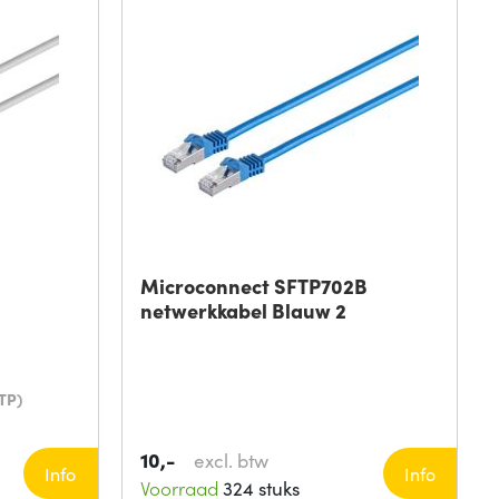
Microconnect SFTP702B
netwerkkabel Blauw 2
TP)
10,-
excl. btw
Info
Info
Voorraad
324 stuks