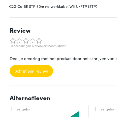
C2G Cat5E STP 30m netwerkkabel Wit U/FTP (STP)
Review
Beoordelingen binnenkort beschikbaar
Deel je ervaring met het product door het schrijven van 
Schrijf een review
Alternatieven
Vergelijk
Vergelijk