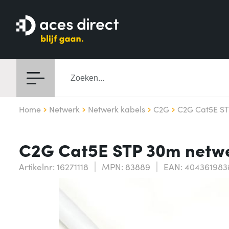
Home
Netwerk
Netwerk kabels
C2G
C2G Cat5E ST
C2G Cat5E STP 30m netwe
Artikelnr: 16271118
MPN: 83889
EAN: 404361983