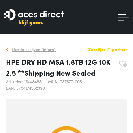
Harde schijven (intern)
Zakelijke IT-partner
HPE DRV HD MSA 1.8TB 12G 10K
2.5 **Shipping New Sealed
Artikelnr: 17448488
MPN: 787677-005
EAN: 5704174552390