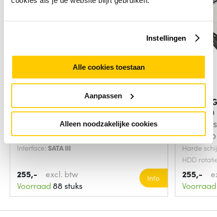
cookies als je de website blijft gebruiken.
Instellingen
Alle cookies toestaan
Aanpassen
Western Digital Red Plus interne
DELL WG9
harde
TB 7200
Component voor:
NAS
Interface:
S
Alleen noodzakelijke cookies
Soort:
HDD
Soort:
HDD
Interface:
SATA III
Harde schi
HDD rotati
minuut
255,-
excl. btw
255,-
e
Info
Voorraad
88 stuks
Voorraad