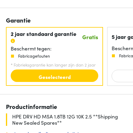
Garantie
2 jaar standaard garantie
5 jaar g
Gratis
Bescherm
Beschermt tegen:
Fabric
Fabricagefouten
*
Fabrieksgarantie kan langer zijn dan 2 jaar
Geselecteerd
Productinformatie
HPE DRV HD MSA 1.8TB 12G 10K 2.5 **Shipping
New Sealed Spares**