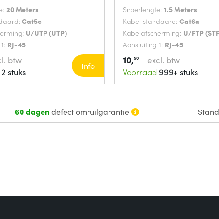
e:
20 Meters
Snoerlengte:
1.5 Meters
ndaard:
Cat5e
Kabel standaard:
Cat6a
herming:
U/UTP (UTP)
Kabelafscherming:
U/FTP (STP
 1:
RJ-45
Aansluiting 1:
RJ-45
10,
l. btw
excl. btw
50
Info
2 stuks
Voorraad
999+ stuks
60 dagen
defect omruilgarantie
Stan