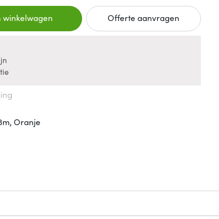
n winkelwagen
Offerte aanvragen
jn
tie
king
3m, Oranje