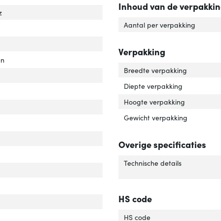
Inhoud van de verpakki
z
Aantal per verpakking
Verpakking
en
Breedte verpakking
Diepte verpakking
Hoogte verpakking
luiting 2 type'
er 'Aansluiting 2 type'
Gewicht verpakking
uiting 1 type'
er 'Aansluiting 1 type'
r van het product'
er 'Kleur van het product'
Overige specificaties
uiting 2'
er 'Aansluiting 2'
Technische details
uiting 1'
er 'Aansluiting 1'
elafscherming'
ver 'Kabelafscherming'
HS code
rlengte'
ver 'Snoerlengte'
HS code