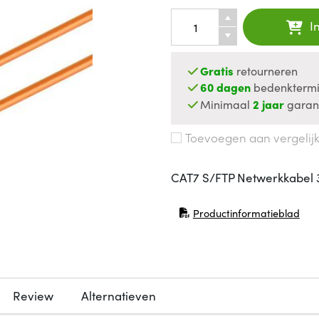
I
Gratis
retourneren
60 dagen
bedenktermi
Minimaal
2 jaar
garan
Toevoegen aan vergelij
CAT7 S/FTP Netwerkkabel 
Productinformatieblad
(opent in nieuw venster)
Review
Alternatieven