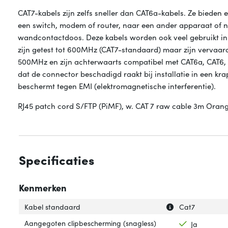
CAT7-kabels zijn zelfs sneller dan CAT6a-kabels. Ze biede
een switch, modem of router, naar een ander apparaat of na
wandcontactdoos. Deze kabels worden ook veel gebruikt in
zijn getest tot 600MHz (CAT7-standaard) maar zijn vervaa
500MHz en zijn achterwaarts compatibel met CAT6a, CAT6, C
dat de connector beschadigd raakt bij installatie in een k
beschermt tegen EMI (elektromagnetische interferentie).
RJ45 patch cord S/FTP (PiMF), w. CAT 7 raw cable 3m Ora
Specificaties
Kenmerken
Uitleg over 'Kab
Verberg uitleg o
Kabel standaard
Cat7
Aangegoten clipbescherming (snagless)
Ja