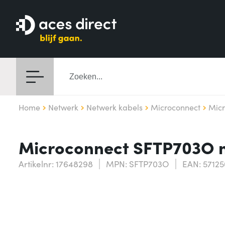
Home
Netwerk
Netwerk kabels
Microconnect
Mic
Microconnect SFTP703O n
Artikelnr: 17648298
MPN: SFTP703O
EAN: 5712