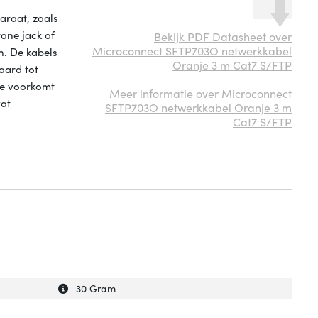
araat, zoals
one jack of
Bekijk PDF Datasheet over
Microconnect SFTP703O netwerkkabel
n. De kabels
Oranje 3 m Cat7 S/FTP
aard tot
ie voorkomt
Meer informatie over Microconnect
wat
SFTP703O netwerkkabel Oranje 3 m
Cat7 S/FTP
Uitleg over 'Gewicht'
Verberg uitleg over 'Gewicht'
30 Gram