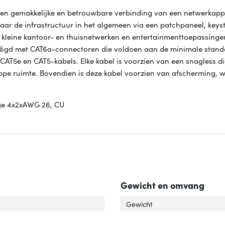
n een gemakkelijke en betrouwbare verbinding van een netwerkapp
ar de infrastructuur in het algemeen via een patchpaneel, keyst
 kleine kantoor- en thuisnetwerken en entertainmenttoepassinge
rdigd met CAT6a-connectoren die voldoen aan de minimale stand
AT5e en CAT5-kabels. Elke kabel is voorzien van een snagless d
rappe ruimte. Bovendien is deze kabel voorzien van afscherming, 
nge 4x2xAWG 26, CU
Gewicht en omvang
el standaard'
ver 'Kabel standaard'
Gewicht