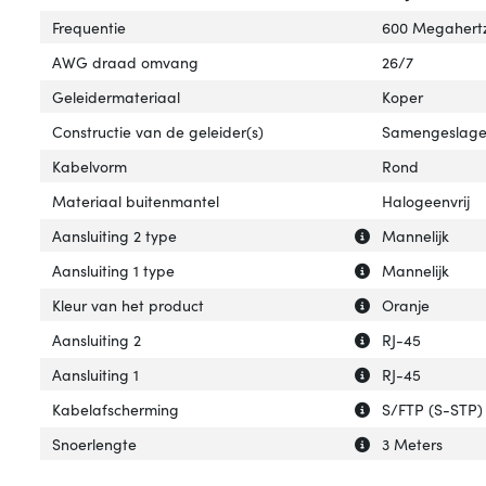
Frequentie
600 Megahert
AWG draad omvang
26/7
Geleidermateriaal
Koper
Constructie van de geleider(s)
Samengeslag
Kabelvorm
Rond
Materiaal buitenmantel
Halogeenvrij
Uitleg over 'Aans
Verberg uitleg ov
Aansluiting 2 type
Mannelijk
Uitleg over 'Aansl
Verberg uitleg ov
Aansluiting 1 type
Mannelijk
Uitleg over 'Kleu
Verberg uitleg ov
Kleur van het product
Oranje
Uitleg over 'Aansl
Verberg uitleg ov
Aansluiting 2
RJ-45
Uitleg over 'Aansl
Verberg uitleg ov
Aansluiting 1
RJ-45
Uitleg over 'Kab
Verberg uitleg o
Kabelafscherming
S/FTP (S-STP)
Uitleg over 'Snoe
Verberg uitleg o
Snoerlengte
3 Meters