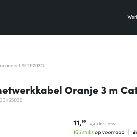
Werk
roconnect SFTP703O
etwerkkabel Oranje 3 m Ca
505455036
11,
90
14,
40
incl. btw
165 stuks
op voorraad
d