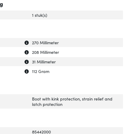
ng
1 stuk(s)
Uitleg over 'Breedte verpakking'
Verberg uitleg over 'Breedte verpakking'
270 Millimeter
Uitleg over 'Diepte verpakking'
Verberg uitleg over 'Diepte verpakking'
208 Millimeter
Uitleg over 'Hoogte verpakking'
Verberg uitleg over 'Hoogte verpakking'
31 Millimeter
Uitleg over 'Gewicht verpakking'
Verberg uitleg over 'Gewicht verpakking'
112 Gram
Boot with kink protection, strain relief and
latch protection
85442000