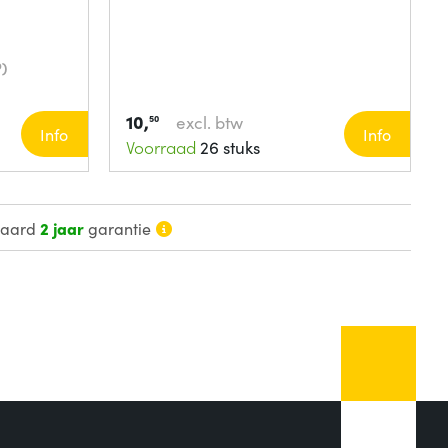
)
10,
excl. btw
50
Info
Info
Voorraad
26 stuks
daard
2 jaar
garantie