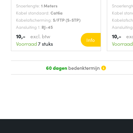
Snoerlengte:
1 Meters
Snoerlengt
Kabel standaard:
Cat6a
Kabel sta
Kabelafscherming:
S/FTP (S-STP)
Kabelafsc
Aansluiting 1:
RJ-45
Aansluiting
10,-
10,-
excl. btw
exc
Info
Voorraad
7 stuks
Voorraad
60 dagen
bedenktermijn