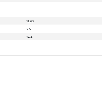
11.90
2.5
14.4