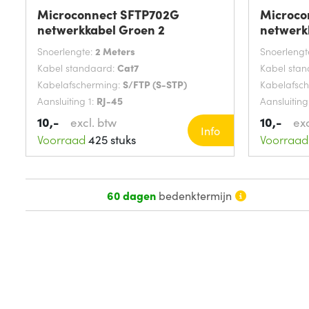
Microconnect SFTP702G
Microco
netwerkkabel Groen 2
netwerk
Snoerlengte:
2 Meters
Snoerlengt
Kabel standaard:
Cat7
Kabel sta
Kabelafscherming:
S/FTP (S-STP)
Kabelafsc
Aansluiting 1:
RJ-45
Aansluiting
10,-
10,-
excl. btw
exc
Info
Voorraad
425 stuks
Voorraad
60 dagen
bedenktermijn