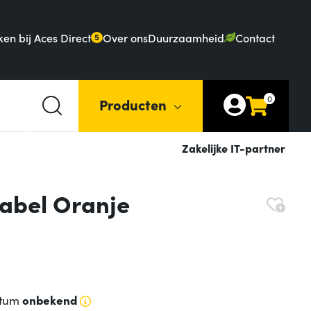
en bij Aces Direct
Over ons
Duurzaamheid
Contact
5
0
Producten
Zakelijke IT-partner
abel Oranje
atum
onbekend