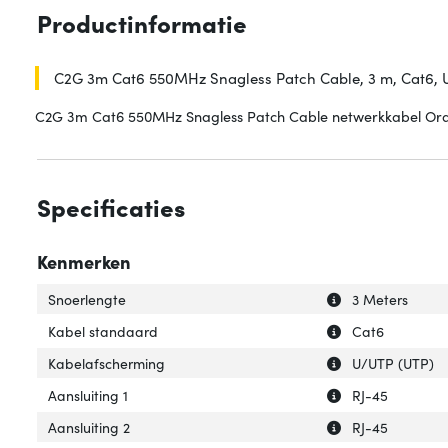
Productinformatie
C2G 3m Cat6 550MHz Snagless Patch Cable, 3 m, Cat6, U/
C2G 3m Cat6 550MHz Snagless Patch Cable netwerkkabel Or
Specificaties
Kenmerken
Uitleg over 'Snoe
Verberg uitleg o
Snoerlengte
3 Meters
Uitleg over 'Kab
Verberg uitleg o
Kabel standaard
Cat6
Uitleg over 'Kab
Verberg uitleg o
Kabelafscherming
U/UTP (UTP)
Uitleg over 'Aansl
Verberg uitleg ov
Aansluiting 1
RJ-45
Uitleg over 'Aansl
Verberg uitleg ov
Aansluiting 2
RJ-45