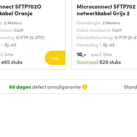
nnect SFTP702O
Microconnect SFTP702
kabel Oranje
netwerkkabel Grijs 2
e:
2 Meters
Snoerlengte:
2 Meters
ndaard:
Cat7
Kabel standaard:
Cat7
herming:
S/FTP (S-STP)
Kabelafscherming:
S/FTP (S-S
 1:
RJ-45
Aansluiting 1:
RJ-45
10,-
l. btw
excl. btw
Info
465 stuks
Voorraad
629 stuks
60 dagen
defect omruilgarantie
Stan