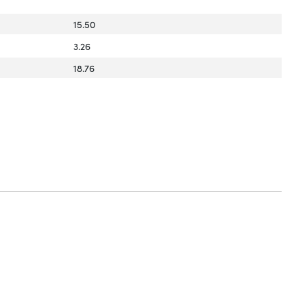
15.50
3.26
18.76