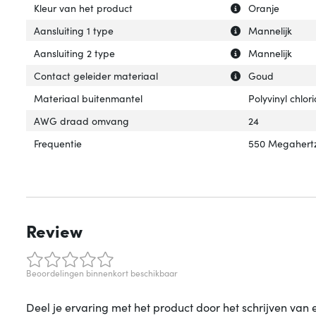
Uitleg over 'Kleu
Verberg uitleg ov
Kleur van het product
Oranje
Uitleg over 'Aansl
Verberg uitleg ov
Aansluiting 1 type
Mannelijk
Uitleg over 'Aans
Verberg uitleg ov
Aansluiting 2 type
Mannelijk
Uitleg over 'Con
Verberg uitleg o
Contact geleider materiaal
Goud
Materiaal buitenmantel
Polyvinyl chlor
AWG draad omvang
24
Frequentie
550 Megahert
Review
Beoordelingen binnenkort beschikbaar
Deel je ervaring met het product door het schrijven van 