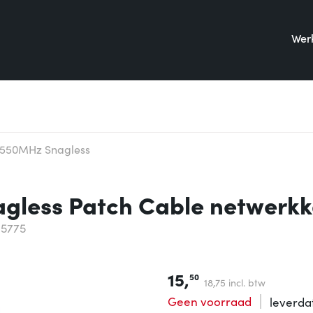
Werk
 550MHz Snagless
less Patch Cable netwerkk
35775
15,
50
18,
75
incl. btw
Geen voorraad
leverd