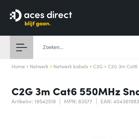
Home
Netwerk
Netwerk kabels
C2G
C2G 3m Cat6
C2G 3m Cat6 550MHz Snag
Artikelnr: 19542518
MPN: 83577
EAN: 40436198