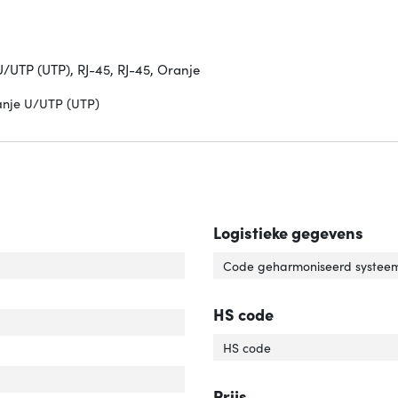
UTP (UTP), RJ-45, RJ-45, Oranje
anje U/UTP (UTP)
Logistieke gegevens
rlengte'
ver 'Snoerlengte'
Code geharmoniseerd systeem
el standaard'
ver 'Kabel standaard'
HS code
elafscherming'
ver 'Kabelafscherming'
HS code
uiting 1'
er 'Aansluiting 1'
uiting 2'
er 'Aansluiting 2'
Prijs