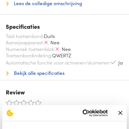
Lees de volledige omschrijving
Specificaties
Taal toetsenbord
Duits
Aanwijsapparaat
Nee
Numeriek toetsenblok
Nee
Toetsenbordindeling
QWERTZ
Automatische functie voor activeren/sluimeren
Ja
Bekijk alle specificaties
Review
Beoordelingen binnenkort beschikbaar
Deel je ervaring met het product door het schrijven van een
review.