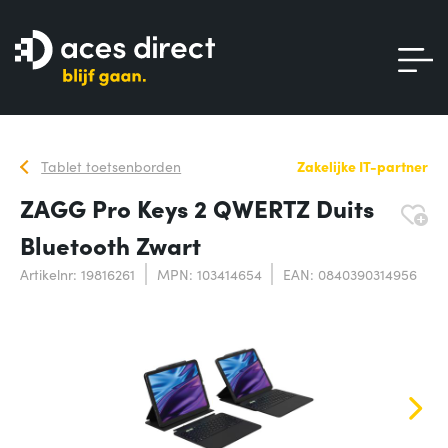
Tablet toetsenborden
Zakelijke IT-partner
ZAGG Pro Keys 2 QWERTZ Duits
Bluetooth Zwart
Artikelnr: 19816261
MPN: 103414654
EAN: 0840390314956