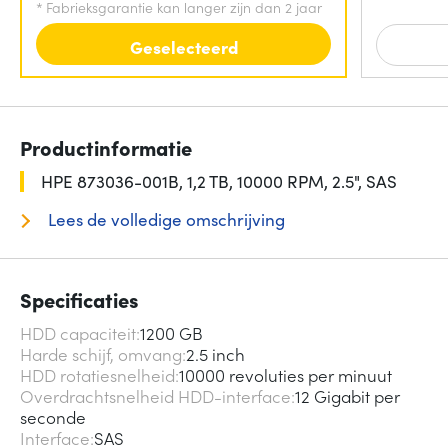
*
Fabrieksgarantie kan langer zijn dan 2 jaar
Geselecteerd
Productinformatie
HPE 873036-001B, 1,2 TB, 10000 RPM, 2.5", SAS
Lees de volledige omschrijving
Specificaties
HDD capaciteit
1200 GB
Harde schijf, omvang
2.5 inch
HDD rotatiesnelheid
10000 revoluties per minuut
Overdrachtsnelheid HDD-interface
12 Gigabit per
seconde
Interface
SAS