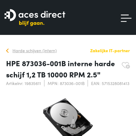
Harde schijven (intern)
Zakelijke IT-partner
HPE 873036-001B interne harde
schijf 1,2 TB 10000 RPM 2.5"
Artikelnr: 19835611
MPN: 873036-001B
EAN: 5715328081413