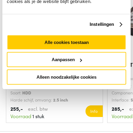
cookies als je de website blijft gebruiken.
Instellingen
Alle cookies toestaan
Aanpassen
Lenovo 1200GB SAS 10000RPM
IBM 1.2
2.5" interne
interne
Alleen noodzakelijke cookies
Interface:
SAS
HDD capaci
Component voor:
Server/werkplaats
Hot-swap:
Soort:
HDD
Component
Harde schijf, omvang:
2.5 inch
Interface:
255,-
excl. btw
285,-
e
Info
Voorraad
1 stuk
Voorraad