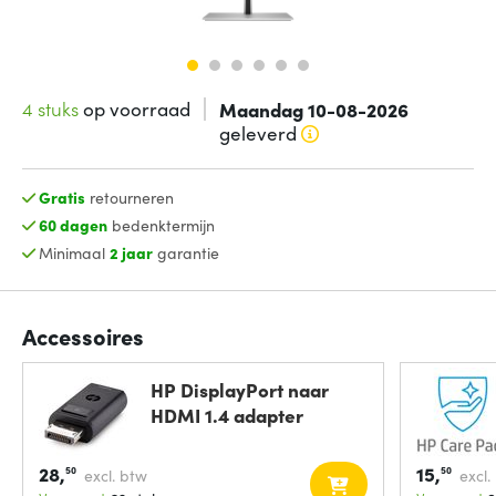
4 stuks
op voorraad
Maandag 10-08-2026
geleverd
Gratis
retourneren
60 dagen
bedenktermijn
Minimaal
2 jaar
garantie
Accessoires
HP DisplayPort naar
HDMI 1.4 adapter
28,
15,
50
50
excl. btw
excl.