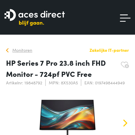
Monitoren
Zakelijke IT-partner
HP Series 7 Pro 23.8 inch FHD
Monitor - 724pf PVC Free
Artikelnr: 19848792
MPN: 8X530A5
EAN: 0197498444949