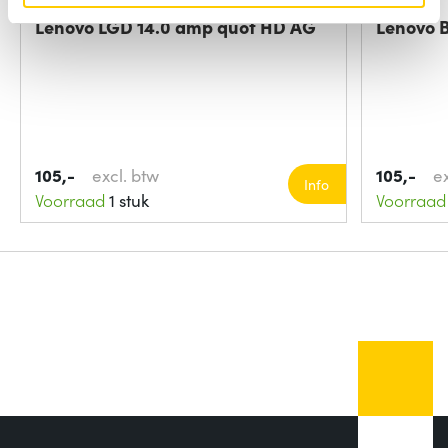
Lenovo LGD 14.0 amp quot HD AG
Lenovo 
105,-
excl. btw
105,-
e
Info
Voorraad
1 stuk
Voorraad