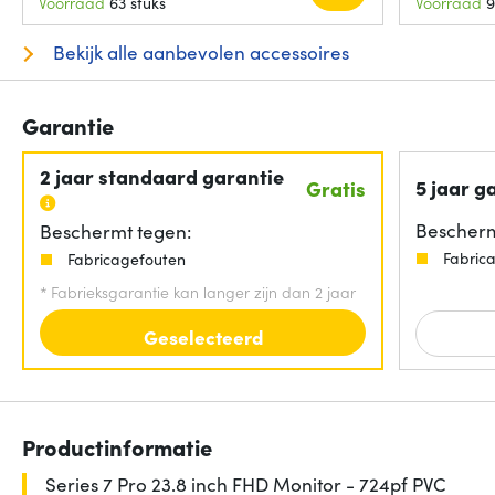
Voorraad
63 stuks
Voorraad
9
Bekijk alle aanbevolen accessoires
Garantie
2 jaar standaard garantie
5 jaar g
Gratis
Bescherm
Beschermt tegen:
Fabric
Fabricagefouten
*
Fabrieksgarantie kan langer zijn dan 2 jaar
Geselecteerd
Productinformatie
Series 7 Pro 23.8 inch FHD Monitor - 724pf PVC