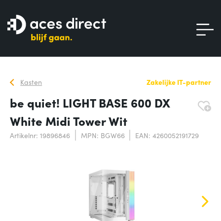
Kasten
Zakelijke IT-partner
be quiet! LIGHT BASE 600 DX
White Midi Tower Wit
Artikelnr: 19896846
MPN: BGW66
EAN: 4260052191729