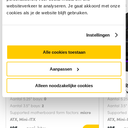
Vergelijk
Vergelijk
websiteverkeer te analyseren. Je gaat akkoord met onze
cookies als je de website blijft gebruiken.
Instellingen
Alle cookies toestaan
Aanpassen
ASUS PRIME AP202 ARGB Mini
ASUS PR
Alleen noodzakelijke cookies
Tower Wit
Tower Z
Aantal 5.25" bays:
0
Aantal 5.2
Aantal 3.5" bays:
2
Aantal 3.5
Supported motherboard form factors:
micro
Supported 
ATX, Mini-ITX
ATX, Mini-
Kleur van het product:
Wit
Kleur van 
105,-
excl. btw
105,-
e