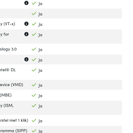
Uitleg over 'Intel® OS Guard'
Verberg uitleg over 'Intel® OS Guard'
Ja
Ja
Uitleg over 'Intel® Virtualization Technology (VT-x)'
Verberg uitleg over 'Intel® Virtualization Technology (V
gy (VT-x)
Ja
Uitleg over 'Intel® Virtualization Technology for Direct
Verberg uitleg over 'Intel® Virtualization Technology fo
y for
Ja
ology 3.0
Ja
Uitleg over 'Intel® Boot Guard'
Verberg uitleg over 'Intel® Boot Guard'
Ja
ntel® DL
Ja
evice (VMD)
Ja
 (MBE)
Ja
y (ISM,
Ja
tel met 1 klik)
Ja
ogramma (SIPP)
Ja