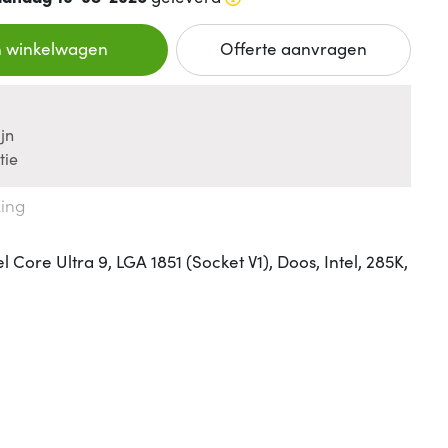
n winkelwagen
Offerte aanvragen
jn
tie
king
el Core Ultra 9, LGA 1851 (Socket V1), Doos, Intel, 285K,