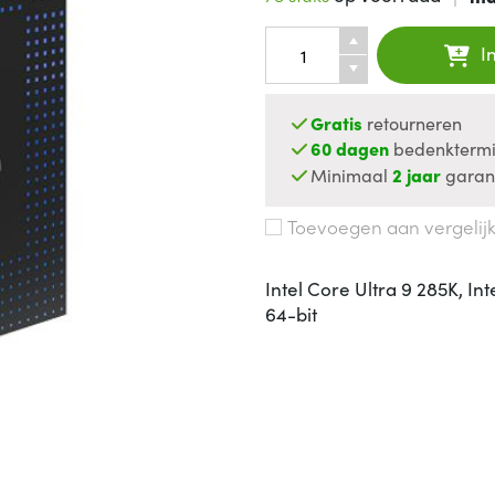
I
Gratis
retourneren
60 dagen
bedenktermi
Minimaal
2 jaar
garan
Toevoegen aan vergelij
Intel Core Ultra 9 285K, Int
64-bit