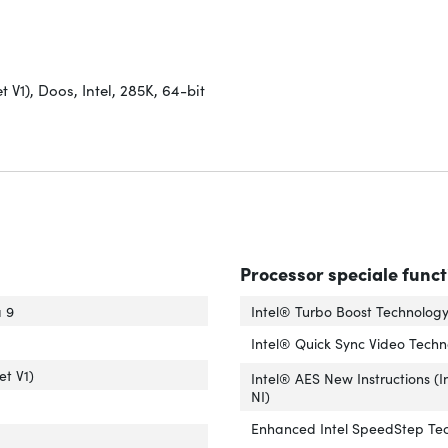
t V1), Doos, Intel, 285K, 64-bit
Processor speciale funct
essorfamilie'
er 'Processorfamilie'
a 9
Intel® Turbo Boost Technolog
tal processorkernen'
ver 'Aantal processorkernen'
Intel® Quick Sync Video Tech
essor socket'
er 'Processor socket'
et V1)
Intel® AES New Instructions (
NI)
e verpakking'
ver 'Type verpakking'
Enhanced Intel SpeedStep Te
sief koeler'
r 'Inclusief koeler'