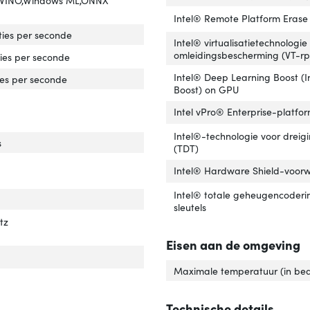
Intel® Remote Platform Erase
ties per seconde
Intel® virtualisatietechnologie
omleidingsbescherming (VT-rp
ies per seconde
Intel® Deep Learning Boost (I
ies per seconde
Boost) on GPU
Intel vPro® Enterprise-platf
Intel®-technologie voor dreig
s
(TDT)
Intel® Hardware Shield-voor
Intel® totale geheugencoderi
sleutels
tz
Eisen aan de omgeving
ver 'ECC'
Maximale temperatuur (in bedr
Technische details