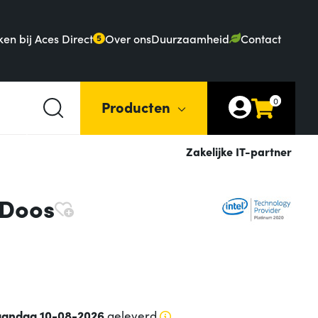
en bij Aces Direct
Over ons
Duurzaamheid
Contact
5
0
Producten
Zakelijke IT-partner
 Doos
andag 10-08-2026
geleverd