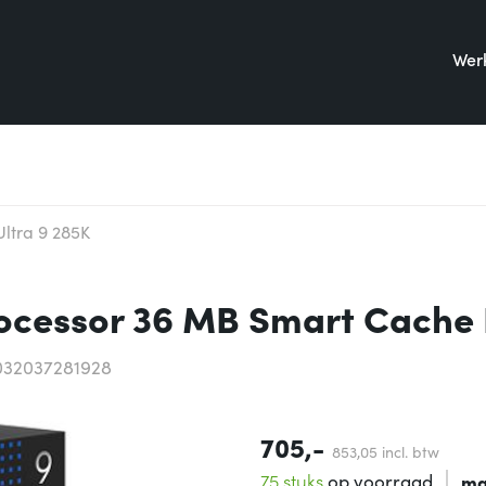
Werk
Ultra 9 285K
processor 36 MB Smart Cache
032037281928
705,-
853,
05
incl. btw
75 stuks
op voorraad
ma