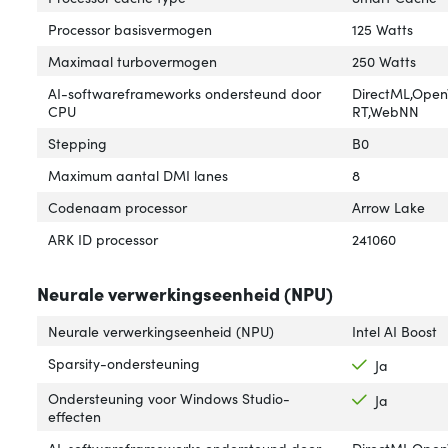
Processor basisvermogen
125 Watts
Maximaal turbovermogen
250 Watts
AI-softwareframeworks ondersteund door
DirectML,Ope
CPU
RT,WebNN
Stepping
B0
Maximum aantal DMI lanes
8
Codenaam processor
Arrow Lake
ARK ID processor
241060
Neurale verwerkingseenheid (NPU)
Neurale verwerkingseenheid (NPU)
Intel AI Boost
Sparsity-ondersteuning
Ja
Ondersteuning voor Windows Studio-
Ja
effecten
AI-softwareframeworks ondersteund door
DirectML,Ope