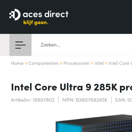
Home
Componenten
Processoren
Intel
Intel Core 
Intel Core Ultra 9 285K 
Artikelnr: 19907802
MPN: BX80768285K
EAN: 5