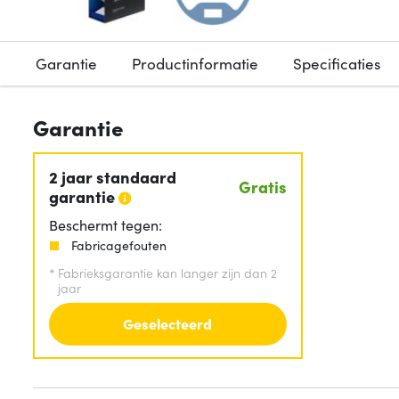
Garantie
Productinformatie
Specificaties
Garantie
2 jaar standaard
Gratis
garantie
Beschermt tegen:
Fabricagefouten
*
Fabrieksgarantie kan langer zijn dan 2
jaar
Geselecteerd