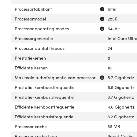
Uitleg over 'Proc
Verberg uitleg o
Processorfabrikant
Intel
Uitleg over 'Pro
Verberg uitleg o
Processormodel
285K
Uitleg over 'Pro
Verberg uitleg o
Processor operating modes
64-bit
Processorgeneratie
Intel Core Ultra
Processor aantal threads
24
Prestatiekernen
8
Efficiënte kernen
16
Uitleg over 'Max
Verberg uitleg o
Maximale turbofrequentie van processor
5.7 Gigahertz
Prestatie-kernboostfrequentie
5.5 Gigahertz
Prestatie-kernbasisfrequentie
3.7 Gigahertz
Efficiënte kernboostfrequentie
4.6 Gigahertz
Efficiënte kernbasisfrequentie
3.2 Gigahertz
Processor cache
36 MB
Processor cache type
Smart Cache