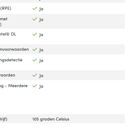
 (RPE)
Ja
 met
Ja
)
ntel® DL
Ja
ormvoorwaarden
Ja
ingsdetectie
Ja
waarden
Ja
ng - Meerdere
Ja
ijf)
105 graden Celsius