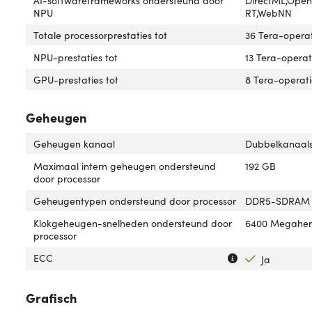
NPU
RT,WebNN
Totale processorprestaties tot
36 Tera-opera
NPU-prestaties tot
13 Tera-operat
GPU-prestaties tot
8 Tera-operat
Geheugen
Geheugen kanaal
Dubbelkanaal
Maximaal intern geheugen ondersteund
192 GB
door processor
Geheugentypen ondersteund door processor
DDR5-SDRAM
Klokgeheugen-snelheden ondersteund door
6400 Megaher
processor
Uitleg over 'ECC'
Verberg uitleg o
ECC
Ja
Grafisch