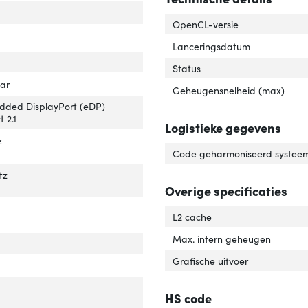
ebouwde grafische adapter'
ver 'Ingebouwde grafische adapter'
OpenCL-versie
Lanceringsdatum
-board graphics adapter model'
over 'On-board graphics adapter model'
Status
creet grafische adapter model'
ver 'Discreet grafische adapter model'
aar
Geheugensnelheid (max)
dded DisplayPort (eDP)
t 2.1
Logistieke gegevens
z
Code geharmoniseerd systeem
tz
Overige specificaties
tal displays ondersteund (door on-board grafische adapter)'
ver 'Aantal displays ondersteund (door on-board grafische adapter)'
L2 cache
Max. intern geheugen
Grafische uitvoer
HS code