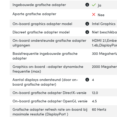
Uitleg over 'Ing
Verberg uitleg o
Ingebouwde grafische adapter
Ja
Aparte grafische adapter
Nee
Uitleg over 'On
Verberg uitleg 
On-board graphics adapter model
Intel Graphics
Uitleg over 'Dis
Verberg uitleg o
Discreet grafische adapter model
Niet beschikb
On-board ondersteunde grafische adapter
HDMI 2.1,Embe
uitgangen
1.4b,DisplayPor
Basisfrequentie ingebouwde grafische
300 Megahert
adapter
Graphics on-board -adapter dynamische
2000 Megaher
frequentie (max)
Uitleg over 'Aan
Verberg uitleg o
Aantal displays ondersteund (door on-
4
board grafische adapter)
On-board grafische adapter DirectX-versie
12.0
On-board grafische adapter OpenGL versie
4.5
Grafische adapter refresh rate on-board bij
60 Hertz
maximale resolutie (DisplayPort )