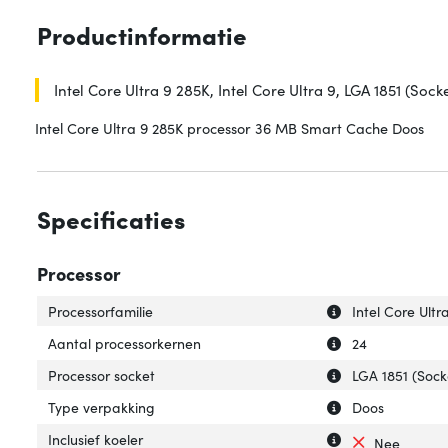
Productinformatie
Intel Core Ultra 9 285K, Intel Core Ultra 9, LGA 1851 (Socke
Intel Core Ultra 9 285K processor 36 MB Smart Cache Doos
Specificaties
Processor
Uitleg over 'Proc
Verberg uitleg ov
Processorfamilie
Intel Core Ultr
Uitleg over 'Aan
Verberg uitleg o
Aantal processorkernen
24
Uitleg over 'Proc
Verberg uitleg ov
Processor socket
LGA 1851 (Sock
Uitleg over 'Typ
Verberg uitleg o
Type verpakking
Doos
Uitleg over 'Inclu
Verberg uitleg ove
Inclusief koeler
Nee