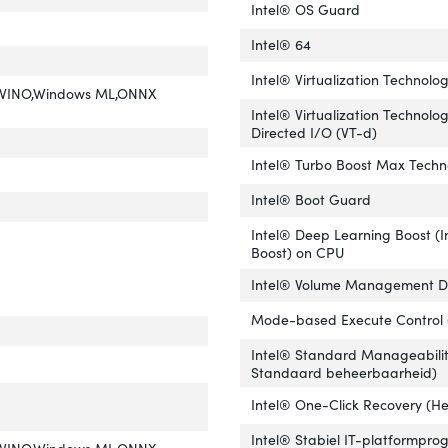
Intel® OS Guard
Intel® 64
Intel® Virtualization Technolo
nVINO,Windows ML,ONNX
Intel® Virtualization Technolog
Directed I/O (VT-d)
Intel® Turbo Boost Max Techn
Intel® Boot Guard
Intel® Deep Learning Boost (I
Boost) on CPU
Intel® Volume Management D
Mode-based Execute Control
Intel® Standard Manageabilit
Standaard beheerbaarheid)
Intel® One-Click Recovery (Hers
Intel® Stabiel IT-platformpr
nVINO,Windows ML,ONNX