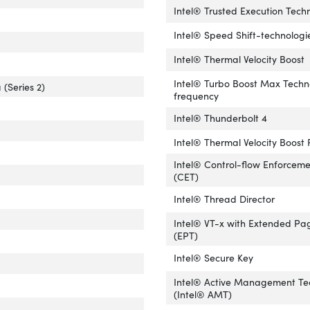
Intel® Trusted Execution Tech
essorfabrikant'
ver 'Processorfabrikant'
Intel® Speed Shift-technologi
cessormodel'
ver 'Processormodel'
Intel® Thermal Velocity Boost
cessor operating modes'
ver 'Processor operating modes'
Intel® Turbo Boost Max Techn
 (Series 2)
frequency
Intel® Thunderbolt 4
Intel® Thermal Velocity Boost
Intel® Control-flow Enforcem
imale turbofrequentie van processor'
ver 'Maximale turbofrequentie van processor'
(CET)
Intel® Thread Director
Intel® VT-x with Extended Pa
(EPT)
Intel® Secure Key
Intel® Active Management Te
(Intel® AMT)