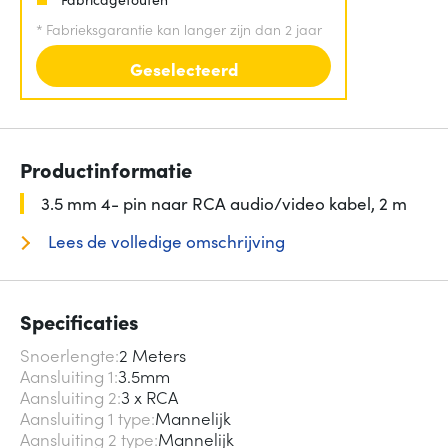
*
Fabrieksgarantie kan langer zijn dan 2 jaar
Geselecteerd
Productinformatie
3.5 mm 4- pin naar RCA audio/video kabel, 2 m
Lees de volledige omschrijving
Specificaties
Snoerlengte
2 Meters
Aansluiting 1
3.5mm
Aansluiting 2
3 x RCA
Aansluiting 1 type
Mannelijk
Aansluiting 2 type
Mannelijk