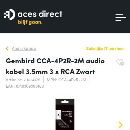
Audio kabels
Zakelijke IT-partner
Gembird CCA-4P2R-2M audio
kabel 3.5mm 3 x RCA Zwart
Artikelnr: 20024175
MPN: CCA-4P2R-2M
EAN: 8716309098168