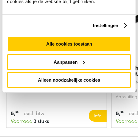
cookies als je de website blijft gebruiken.
Instellingen
Alle cookies toestaan
Aanpassen
StarTech.com Headset Adapter
StarTec
voor Headsets
Stereo 
Alleen noodzakelijke cookies
Snoerlengt
Aansluiting
Aansluiting
5,
excl. btw
5,
excl
50
90
Info
Voorraad
3 stuks
Voorraad