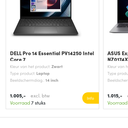
DELL Pro 14 Essential PV14250 Intel
ASUS Ex
Core 7
NZ0174X 
Kleur van het product:
Zwart
Kleur van 
Type product:
Laptop
Type produ
Beeldschermdiag.:
14 inch
Beeldsche
1.005,-
excl. btw
1.015,-
Info
Voorraad
7 stuks
Voorraad