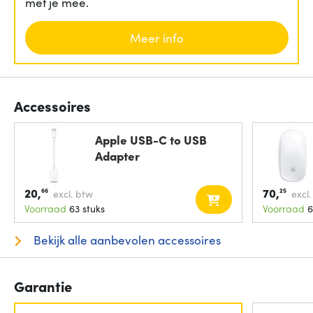
met je mee.
Meer info
Accessoires
Apple USB-C to USB
Adapter
20,
70,
66
25
excl. btw
excl
Voorraad
63 stuks
Voorraad
6
Bekijk alle aanbevolen accessoires
Garantie