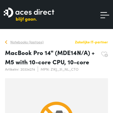
Notebooks (laptops)
Zakelijke IT-partner
MacBook Pro 14" (MDE14N/A) +
M5 with 10-core CPU, 10-core
Artikelnr: 20334274
MPN: Z1KJ_31_NL_CTO