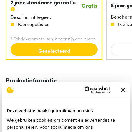
2 jaar standaard garantie
5 jaar g
Gratis
Bescherm
Beschermt tegen:
Fabric
Fabricagefouten
*
Fabrieksgarantie kan langer zijn dan 2 jaar
Geselecteerd
Productinformatie
MacBook Pro 14" (MDE14N/A) + M5 with 10-core
CPU, 10-core GPU, 16-core Neural Engine + 16GB
unified memory + 1TB SSD storage + Backlit Magic
Keyboard with Touch ID - Swedish + Standard
Deze website maakt gebruik van cookies
display
We gebruiken cookies om content en advertenties te
Lees de volledige omschrijving
personaliseren, voor social media om ons