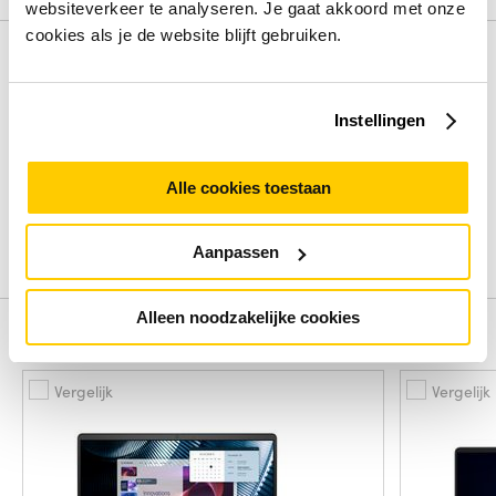
websiteverkeer te analyseren. Je gaat akkoord met onze
cookies als je de website blijft gebruiken.
Review
Instellingen
Beoordelingen binnenkort beschikbaar
Deel je ervaring met het product door het schrijven van een
Alle cookies toestaan
review.
Schrijf een review
Aanpassen
Alleen noodzakelijke cookies
Alternatieven
Vergelijk
Vergelijk