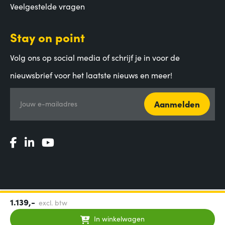
Veelgestelde vragen
Stay on point
Volg ons op social media of schrijf je in voor de
nieuwsbrief voor het laatste nieuws en meer!
Aanmelden
Jouw e-mailadres
1.139,-
excl. btw
Algemene voorwaarden
|
Privacy Statement
|
Coordinated
Vulnerability Disclosure
In winkelwagen