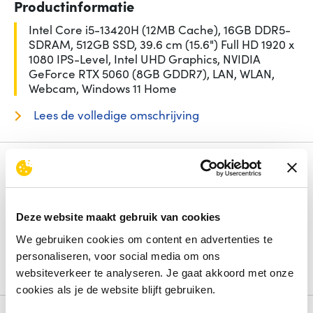
Productinformatie
Intel Core i5-13420H (12MB Cache), 16GB DDR5-
SDRAM, 512GB SSD, 39.6 cm (15.6") Full HD 1920 x
1080 IPS-Level, Intel UHD Graphics, NVIDIA
GeForce RTX 5060 (8GB GDDR7), LAN, WLAN,
Webcam, Windows 11 Home
Lees de volledige omschrijving
Specificaties
Beeldschermdiag.
15.6 inch
Intern geheugen
16 GB
Deze website maakt gebruik van cookies
Opslagcapaciteit
512 GB
Processorfamilie
Intel® Core™ i5
We gebruiken cookies om content en advertenties te
Besturingssysteem
Windows 11 Home
personaliseren, voor social media om ons
websiteverkeer te analyseren. Je gaat akkoord met onze
Bekijk alle specificaties
cookies als je de website blijft gebruiken.