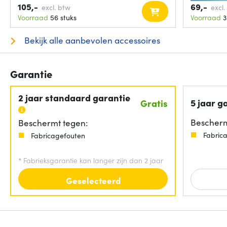
USB +
105,-
69,-
excl. btw
excl.
Voorraad
56 stuks
Voorraad
3
Bekijk alle aanbevolen accessoires
Garantie
2 jaar standaard garantie
5 jaar g
Gratis
Bescherm
Beschermt tegen:
Fabric
Fabricagefouten
*
Fabrieksgarantie kan langer zijn dan 2 jaar
Geselecteerd