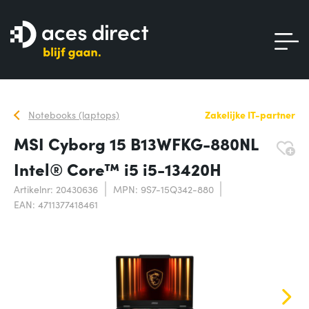
Notebooks (laptops)
Zakelijke IT-partner
MSI Cyborg 15 B13WFKG-880NL
Intel® Core™ i5 i5-13420H
Artikelnr: 20430636
MPN: 9S7-15Q342-880
EAN: 4711377418461