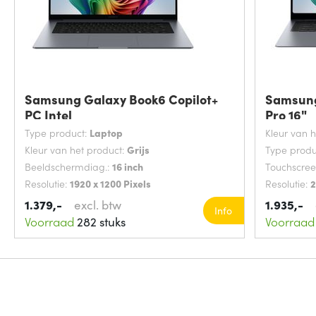
Samsung Galaxy Book6 Copilot+
Samsung
PC Intel
Pro 16"
Type product:
Laptop
Kleur van 
Kleur van het product:
Grijs
Type produ
Beeldschermdiag.:
16 inch
Touchscre
Resolutie:
1920 x 1200 Pixels
Resolutie:
2
1.379,-
excl. btw
1.935,-
Info
Voorraad
282 stuks
Voorraad