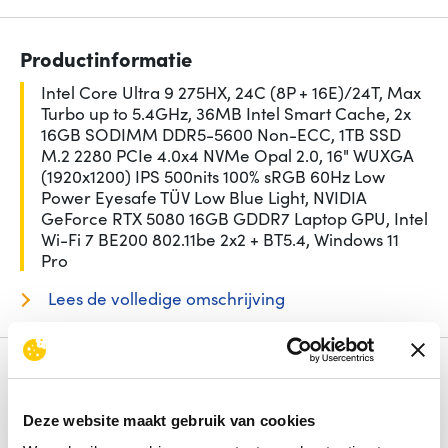
Productinformatie
Intel Core Ultra 9 275HX, 24C (8P + 16E)/24T, Max
Turbo up to 5.4GHz, 36MB Intel Smart Cache, 2x
16GB SODIMM DDR5-5600 Non-ECC, 1TB SSD
M.2 2280 PCIe 4.0x4 NVMe Opal 2.0, 16" WUXGA
(1920x1200) IPS 500nits 100% sRGB 60Hz Low
Power Eyesafe TÜV Low Blue Light, NVIDIA
GeForce RTX 5080 16GB GDDR7 Laptop GPU, Intel
Wi-Fi 7 BE200 802.11be 2x2 + BT5.4, Windows 11
Pro
Lees de volledige omschrijving
Specificaties
Beeldschermdiag.
16 inch
Deze website maakt gebruik van cookies
Intern geheugen
32 GB