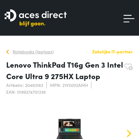
Notebooks (laptops)
Zakelijke IT-partner
Lenovo ThinkPad T16g Gen 3 Intel
Core Ultra 9 275HX Laptop
Artikelnr: 20463163
MPN: 21V5002AMH
EAN: 0199274701338