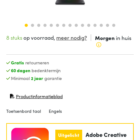
8 stuks
op voorraad,
meer nodig?
Morgen
in huis
Gratis
retourneren
60 dagen
bedenktermijn
Minimaal
2 jaar
garantie
Productinformatieblad
(opent in nieuw venster)
Toetsenbord taal
Engels
Adobe Creative
Uitgelicht