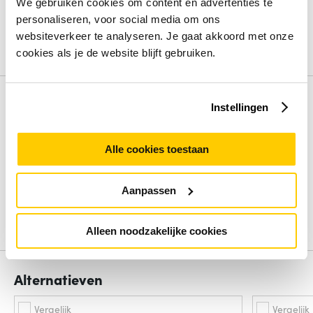
Opslagcapaciteit
1000 GB
We gebruiken cookies om content en advertenties te
Processorfamilie
Intel Core Ultra 9
personaliseren, voor social media om ons
Besturingssysteem
Windows 11 Pro
websiteverkeer te analyseren. Je gaat akkoord met onze
cookies als je de website blijft gebruiken.
Bekijk alle specificaties
Review
Instellingen
Beoordelingen binnenkort beschikbaar
Alle cookies toestaan
Deel je ervaring met het product door het schrijven van een
review.
Aanpassen
Schrijf een review
Alleen noodzakelijke cookies
Alternatieven
Vergelijk
Vergelijk