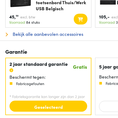
toetsenbord Thuis/Werk
USB Belgisch
45,
105,-
50
excl. btw
exc
Voorraad
84 stuks
Voorraad
3
Bekijk alle aanbevolen accessoires
Garantie
2 jaar standaard garantie
5 jaar g
Gratis
Bescherm
Beschermt tegen:
Fabric
Fabricagefouten
*
Fabrieksgarantie kan langer zijn dan 2 jaar
Geselecteerd