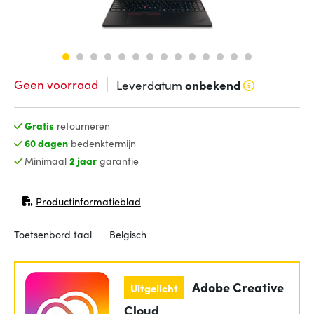
Geen voorraad
Leverdatum
onbekend
Gratis
retourneren
60 dagen
bedenktermijn
Minimaal
2 jaar
garantie
Productinformatieblad
(opent in nieuw venster)
Toetsenbord taal
Belgisch
Adobe Creative
Uitgelicht
Cloud