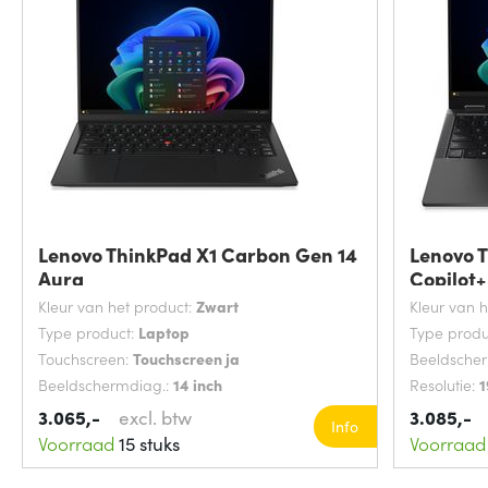
Lenovo ThinkPad X1 Carbon Gen 14
Lenovo T
Aura
Copilot+
Kleur van het product:
Zwart
Kleur van 
Type product:
Laptop
Type produ
Touchscreen:
Touchscreen ja
Beeldsche
Beeldschermdiag.:
14 inch
Resolutie:
1
3.065,-
excl. btw
3.085,-
Info
Voorraad
15 stuks
Voorraad