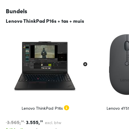
Bundels
Lenovo ThinkPad P16s + tas + muis
Lenovo ThinkPad P16s
Lenovo 4Y5
3.565,
3.555,
50
35
excl. btw