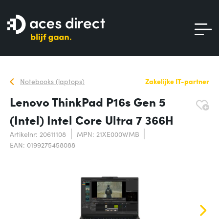
Notebooks (laptops)
Zakelijke IT-partner
Lenovo ThinkPad P16s Gen 5
(Intel) Intel Core Ultra 7 366H
Artikelnr: 20611108
MPN: 21XE000WMB
EAN: 0199275458088