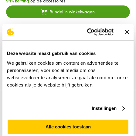
9.1% korting
op de accessoires
Bundel in winkelwagen
Productinformatie
Lenovo ThinkPad P16s Gen 5 (Intel), Intel Core
Deze website maakt gebruik van cookies
Ultra 7, 40,6 cm (16"), 1920 x 1200 Pixels, 32 GB, 1
We gebruiken cookies om content en advertenties te
TB, Windows 11 Pro
personaliseren, voor social media om ons
Lees de volledige omschrijving
websiteverkeer te analyseren. Je gaat akkoord met onze
cookies als je de website blijft gebruiken.
Specificaties
Instellingen
Beeldschermdiag.
16 inch
Intern geheugen
32 GB
Opslagcapaciteit
1000 GB
Alle cookies toestaan
Processorfamilie
Intel Core Ultra 7