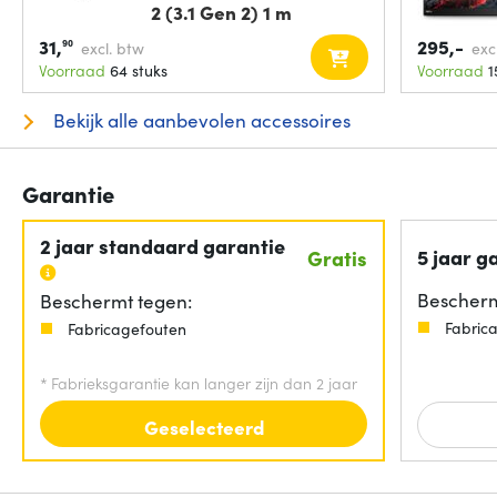
2 (3.1 Gen 2) 1 m
31,
295,-
90
excl. btw
exc
Voorraad
64 stuks
Voorraad
1
Bekijk alle aanbevolen accessoires
Garantie
2 jaar standaard garantie
5 jaar g
Gratis
Bescherm
Beschermt tegen:
Fabric
Fabricagefouten
*
Fabrieksgarantie kan langer zijn dan 2 jaar
Geselecteerd