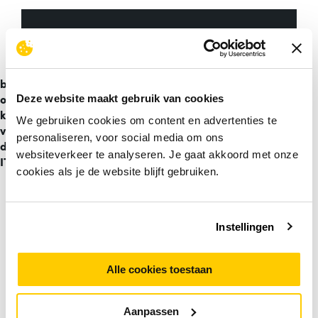
IT Retour Programma – Gun je
hardware een volgend leven
/
We
bundelen
onze
Deze website maakt gebruik van cookies
krachten
We gebruiken cookies om content en advertenties te
voor
Het IT Retour Programma helpt jouw
personaliseren, voor social media om ons
duurzame
organisatie bij het verantwoord
websiteverkeer te analyseren. Je gaat akkoord met onze
IT
afvoeren van verouderde IT-
cookies als je de website blijft gebruiken.
apparatuur. Wij zorgen voor een veilig,
duurzaam en eenvoudig proces
Instellingen
waarbij jouw data beschermd blijft en
oude apparatuur een tweede leven
krijgt of op een milieuvriendelijke manier
Alle cookies toestaan
wordt verwerkt.
Aanpassen