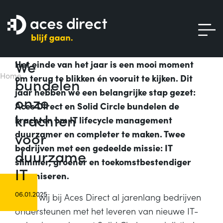
We
Het einde van het jaar is een mooi moment
Home
om terug te blikken én vooruit te kijken. Dit
bundelen
jaar hebben we een belangrijke stap gezet:
onze
Aces Direct en Solid Circle bundelen de
krachten
krachten om IT lifecycle management
voor
duurzamer en completer te maken. Twee
bedrijven met een gedeelde missie: IT
duurzame
slimmer, groener en toekomstbestendiger
IT
organiseren.
06.01.2025
Waar wij bij Aces Direct al jarenlang bedrijven
ondersteunen met het leveren van nieuwe IT-