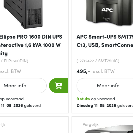
Ellipse PRO 1600 DIN UPS
APC Smart-UPS SMT75
nteractive 1,6 kVA 1000 W
C13, USB, SmartConne
itg
 / ELP1600DIN)
(12712422 / SMT750IC)
495,-
excl. BTW
excl. BTW
Meer info
Meer info
op voorraad
9 stuks
op voorraad
 11-08-2026
geleverd
Dinsdag 11-08-2026
gelever
ijk
Vergelijk