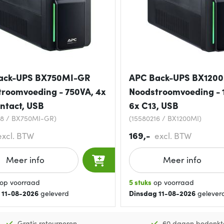
ack-UPS BX750MI-GR
APC Back-UPS BX120
roomvoeding - 750VA, 4x
Noodstroomvoeding - 
ntact, USB
6x C13, USB
38 / BX750MI-GR)
(15580216 / BX1200MI)
169,-
excl. BTW
excl. BTW
Meer info
Meer info
op voorraad
5 stuks
op voorraad
 11-08-2026
geleverd
Dinsdag 11-08-2026
gelever
Gratis retourneren
60 dagen bedenkt