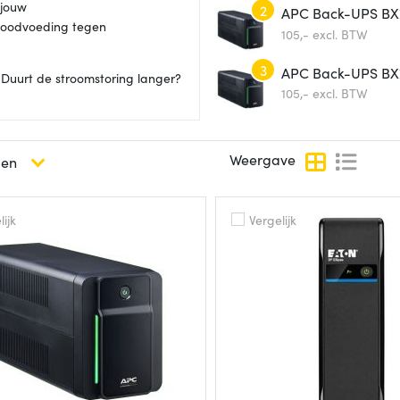
 jouw
2
APC Back-UPS BX7
 noodvoeding tegen
USB
105,-
excl. BTW
3
APC Back-UPS BX
 Duurt de stroomstoring langer?
stopcontact, USB
105,-
excl. BTW
Weergave
ijk
Vergelijk