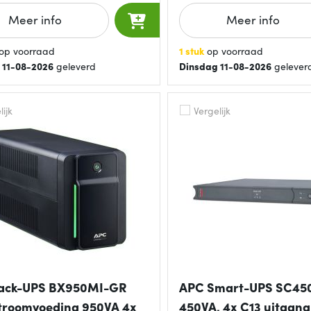
Meer info
Meer info
op voorraad
1 stuk
op voorraad
 11-08-2026
geleverd
Dinsdag 11-08-2026
gelever
ijk
Vergelijk
ack-UPS BX950MI-GR
APC Smart-UPS SC45
troomvoeding 950VA 4x
450VA, 4x C13 uitgang