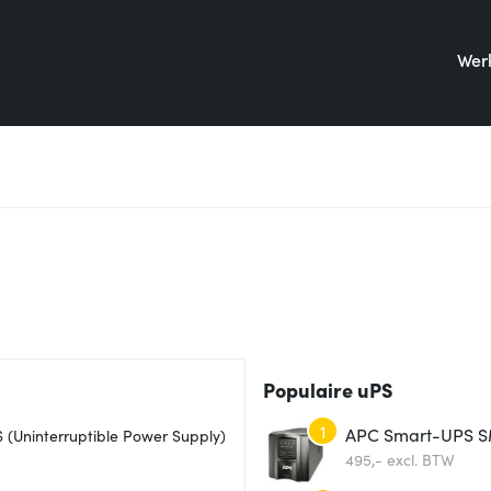
Werk
Populaire uPS
1
APC Smart-UPS SM
S (Uninterruptible Power Supply)
495,-
excl. BTW