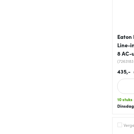
Eaton 
Line-i
8 AC-u
(7263183
435,-
10 stuks
Dinsdag
Vergel