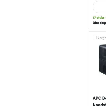
17 stuks
Dinsdag
Vergel
APC B
Noods