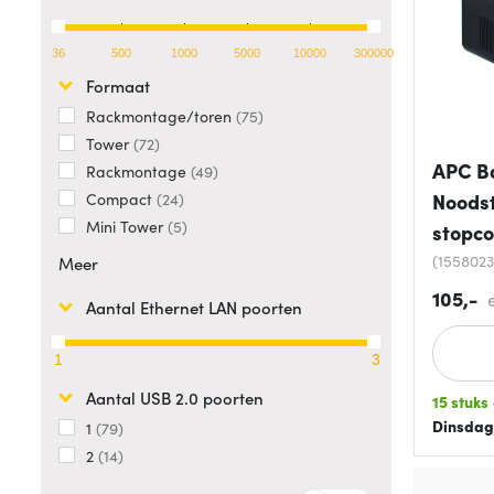
36
500
1000
5000
10000
300000
Formaat
Rackmontage/toren
75
Tower
72
APC B
Rackmontage
49
Noodst
Compact
24
Mini Tower
5
stopco
(155802
Meer
105,-
Aantal Ethernet LAN poorten
1
3
Aantal USB 2.0 poorten
15 stuks
Dinsdag
1
79
2
14