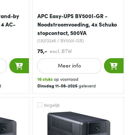
Stand-by
APC Easy-UPS BV500I-GR -
W 4 AC-
Noodstroomvoeding, 4x Schuko
stopcontact, 500VA
(13072246 / BV500I-GR)
75,-
excl. BTW
Meer info
16 stuks
op voorraad
d
Dinsdag 11-08-2026
geleverd
Vergelijk