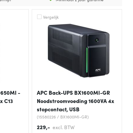
Vergelijk
650MI -
APC Back-UPS BX1600MI-GR
x C13
Noodstroomvoeding 1600VA 4x
stopcontact, USB
(15580226 / BX1600MI-GR)
229,-
excl. BTW