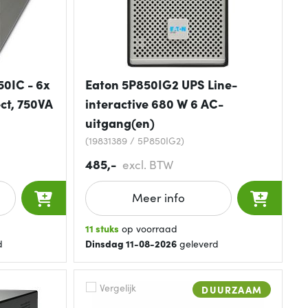
0IC - 6x
Eaton 5P850IG2 UPS Line-
ct, 750VA
interactive 680 W 6 AC-
uitgang(en)
(19831389 / 5P850IG2)
485,-
excl. BTW
Meer info
11 stuks
op voorraad
d
Dinsdag 11-08-2026
geleverd
Vergelijk
DUURZAAM