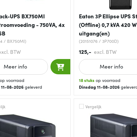
ack-UPS BX750MI
Eaton 3P Ellipse UPS 
roomvoeding - 750VA, 4x
(Offline) 0,7 kVA 420 
SB
uitgang(en)
34 / BX750MI)
(20151076 / 3P700D)
125,-
excl. BTW
excl. BTW
Meer info
Meer info
op voorraad
18 stuks
op voorraad
 11-08-2026
geleverd
Dinsdag 11-08-2026
gelever
ijk
Vergelijk