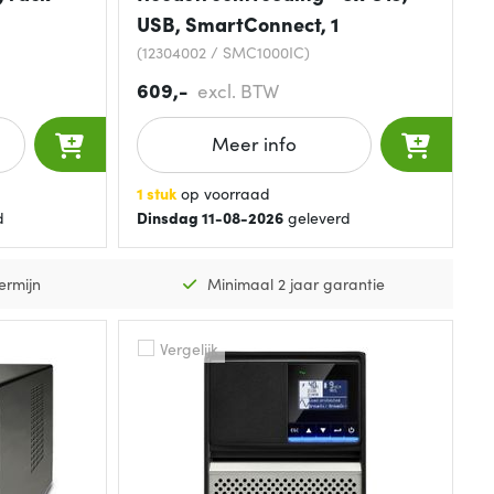
USB, SmartConnect, 1
(12304002 / SMC1000IC)
609,-
excl. BTW
Meer info
1 stuk
op voorraad
d
Dinsdag 11-08-2026
geleverd
ermijn
Minimaal 2 jaar garantie
Vergelijk