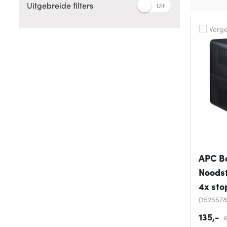
Uitgebreide filters
Uit
Vergel
APC B
Noodst
4x sto
(1525578
135,-