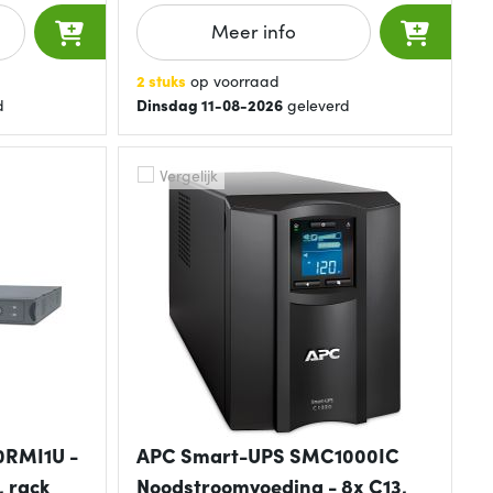
Meer info
2 stuks
op voorraad
d
Dinsdag 11-08-2026
geleverd
Vergelijk
0RMI1U -
APC Smart-UPS SMC1000IC
, rack
Noodstroomvoeding - 8x C13,