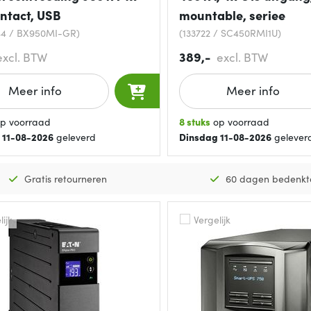
ntact, USB
mountable, seriee
44 / BX950MI-GR)
(133722 / SC450RMI1U)
389,-
excl. BTW
excl. BTW
Meer info
Meer info
p voorraad
8 stuks
op voorraad
 11-08-2026
geleverd
Dinsdag 11-08-2026
gelever
Gratis retourneren
60 dagen bedenkt
ijk
Vergelijk