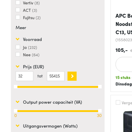
Vertiv
8
ACT
3
APC B
Fujitsu
2
Noodst
Meer
C13, U
Voorraad
(155802
Ja
232
105,-
Nee
64
Prijs (EUR)
tot
15 stuks
Dinsdag
Output power capaciteit (VA)
Vergel
0
30
Uitgangsvermogen (Watts)