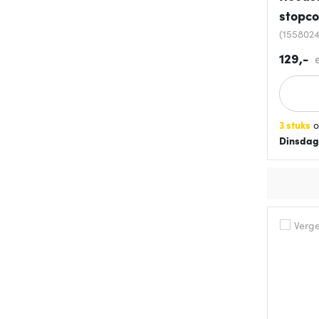
stopco
(155802
129,-
3 stuks
o
Dinsdag
Vergel