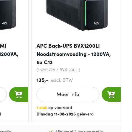
0MI
APC Back-UPS BVX1200LI
1200VA,
Noodstroomvoeding - 1200VA,
6x C13
(15255778 / BVX1200LI)
135,-
excl. BTW
Meer info
1 stuk
op voorraad
d
Dinsdag 11-08-2026
geleverd
ermijn
Minimaal 2 jaar garantie