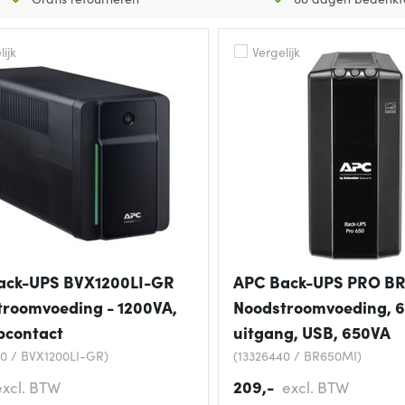
ijk
Vergelijk
ack-UPS BVX1200LI-GR
APC Back-UPS PRO BR
roomvoeding - 1200VA,
Noodstroomvoeding, 6
pcontact
uitgang, USB, 650VA
0 / BVX1200LI-GR)
(13326440 / BR650MI)
209,-
excl. BTW
excl. BTW