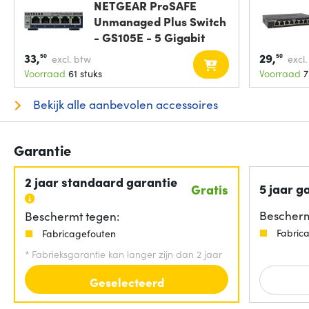
NETGEAR ProSAFE
Unmanaged Plus Switch
- GS105E - 5 Gigabit
33,
29,
50
50
excl. btw
excl
Voorraad
61 stuks
Voorraad
7
Bekijk alle aanbevolen accessoires
Garantie
2 jaar standaard garantie
5 jaar g
Gratis
Bescherm
Beschermt tegen:
Fabric
Fabricagefouten
*
Fabrieksgarantie kan langer zijn dan 2 jaar
Geselecteerd