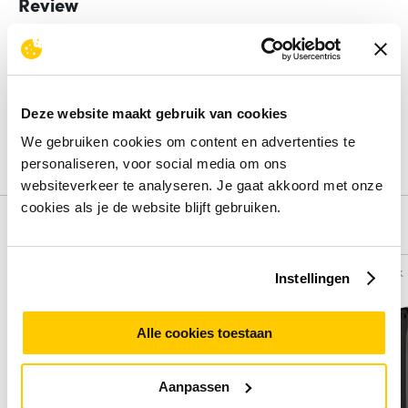
Review
Beoordelingen binnenkort beschikbaar
Deel je ervaring met het product door het schrijven van een
review.
Deze website maakt gebruik van cookies
We gebruiken cookies om content en advertenties te
Schrijf een review
personaliseren, voor social media om ons
websiteverkeer te analyseren. Je gaat akkoord met onze
cookies als je de website blijft gebruiken.
Alternatieven
Vergelijk
Vergelijk
Instellingen
Alle cookies toestaan
Aanpassen