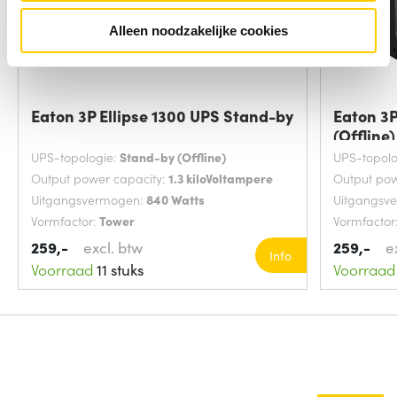
Alleen noodzakelijke cookies
Eaton 3P Ellipse 1300 UPS Stand-by
Eaton 3P
(Offline)
UPS-topologie:
Stand-by (Offline)
UPS-topolo
Output power capacity:
1.3 kiloVoltampere
Output pow
Uitgangsvermogen:
840 Watts
Uitgangsv
Vormfactor:
Tower
Vormfactor
259,-
excl. btw
259,-
e
Info
Voorraad
11 stuks
Voorraad