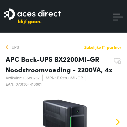
UPS
Zakelijke IT-partner
APC Back-UPS BX2200MI-GR
Noodstroomvoeding - 2200VA, 4x
Artikelnr: 15580232
MPN: BX2200MI-GR
EAN: 0731304410881