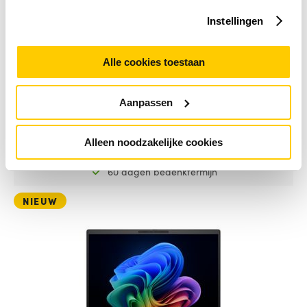
2.775,-
excl. BTW
Instellingen
Meer info
Alle cookies toestaan
28 stuks
op voorraad
Dinsdag 11-08-2026
geleverd
Aanpassen
Gratis retourneren
Alleen noodzakelijke cookies
60 dagen bedenktermijn
NIEUW