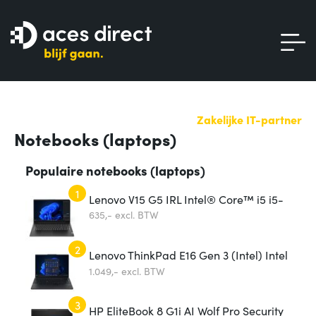
Zakelijke IT-partner
Notebooks (laptops)
Populaire notebooks (laptops)
1
Lenovo V15 G5 IRL Intel® Core™ i5 i5-
13420H Laptop 39,6 cm (15.6") Full HD
635,-
excl. BTW
16
2
Lenovo ThinkPad E16 Gen 3 (Intel) Intel
Core Ultra 5 225U Laptop 40,6 cm (16")
1.049,-
excl. BTW
3
HP EliteBook 8 G1i AI Wolf Pro Security