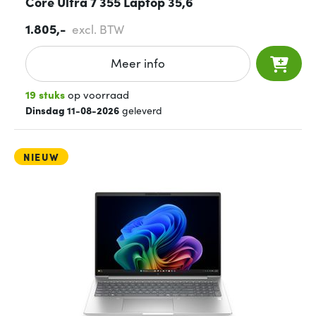
Core Ultra 7 355 Laptop 35,6
1.805,-
excl. BTW
Meer info
19 stuks
op voorraad
Dinsdag 11-08-2026
geleverd
NIEUW