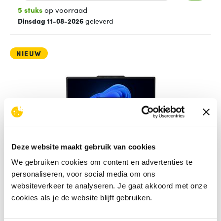
5 stuks
op voorraad
Dinsdag 11-08-2026
geleverd
NIEUW
Deze website maakt gebruik van cookies
We gebruiken cookies om content en advertenties te
personaliseren, voor social media om ons
websiteverkeer te analyseren. Je gaat akkoord met onze
Lenovo ThinkPad X1 Carbon Gen 14 Aura
cookies als je de website blijft gebruiken.
Edition Copilot+ PC Intel Core Ult