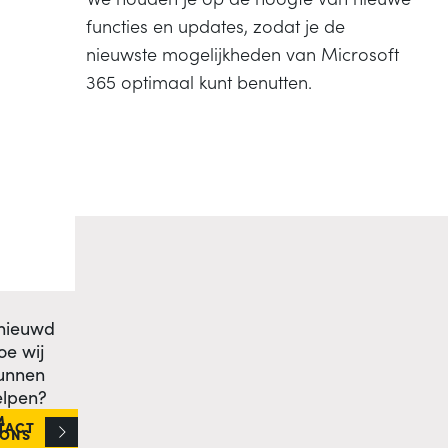
functies en updates, zodat je de
nieuwste mogelijkheden van Microsoft
365 optimaal kunt benutten.
nieuwd
oe wij
unnen
elpen?
M
TACT
 ONS