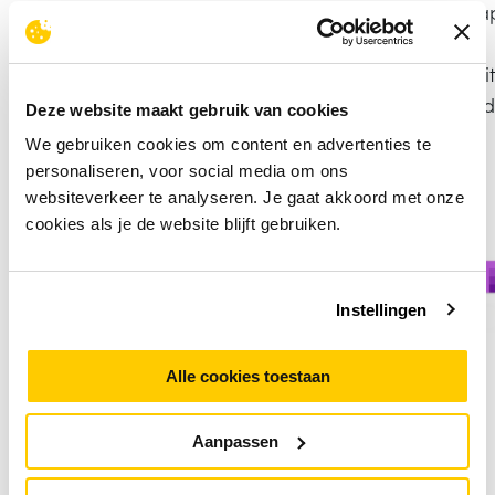
Microsoft 365-apps voor desktops en mobiele 
Windows voor ondernemingen
Kernmogelijkheden van beveiligings- en identitei
Microsoft 365 Copilot is beschikbaar als een ad
Deze website maakt gebruik van cookies
We gebruiken cookies om content en advertenties te
personaliseren, voor social media om ons
websiteverkeer te analyseren. Je gaat akkoord met onze
cookies als je de website blijft gebruiken.
Instellingen
Alle cookies toestaan
Aanpassen
Microsoft 365 E5