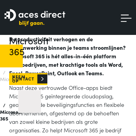
Microsoft
De productiviteit verhogen en de
Home
samenwerking binnen je teams stroomlijnen?
365
Microsoft 365 is hét alles-in-één platform
voor bedrijven, met krachtige tools als Word,
/
Excel, PowerPoint, Outlook en Teams.
NEEM
CONTACT
Microsoft
OP
Naast deze vertrouwde Office-apps biedt
Microsoft 365 geïntegreerde cloudopslag,
geavanceerde beveiligingsfuncties en flexibele
/
Microsoft
abonnementen, afgestemd op de behoeften
365
van zowel kleine bedrijven als grote
organisaties. Zo helpt Microsoft 365 je bedrijf