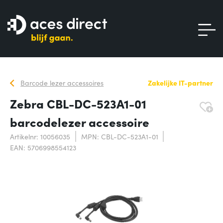
Barcode lezer accessoires
Zakelijke IT-partner
Zebra CBL-DC-523A1-01
barcodelezer accessoire
Artikelnr: 10056035
MPN: CBL-DC-523A1-01
EAN: 5706998554123