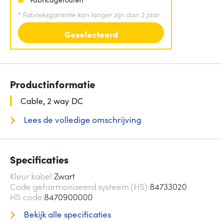
*
Fabrieksgarantie kan langer zijn dan 2 jaar
Geselecteerd
Productinformatie
Cable, 2 way DC
Lees de volledige omschrijving
Specificaties
Kleur kabel
Zwart
Code geharmoniseerd systeem (HS)
84733020
HS code
8470900000
Bekijk alle specificaties