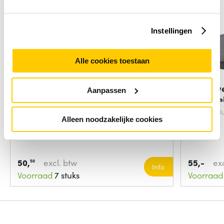
Instellingen
Alle cookies toestaan
Datalogic 90ACC0355
Honeywe
Aanpassen
barcodelezer
barcode
Type product:
Montageset
Type produ
Alleen noodzakelijke cookies
50,
excl. btw
55,-
ex
50
Info
Voorraad
7 stuks
Voorraad