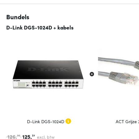
Bundels
D-Link DGS-1024D + kabels
D-Link DGS-1024D
ACT Grijze
126,
125,
90
37
excl. btw