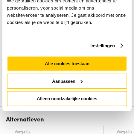
Ethernet (10/100/1000)
We gebruiken cookies om content en advertenties te
Koperen ethernetbekabelingstechnologie
10BASE-
personaliseren, voor social media om ons
T,100BASE-T,1000BASE-T
websiteverkeer te analyseren. Je gaat akkoord met onze
cookies als je de website blijft gebruiken.
Bekijk alle specificaties
Review
Instellingen
Beoordelingen binnenkort beschikbaar
Alle cookies toestaan
Deel je ervaring met het product door het schrijven van een
review.
Aanpassen
Schrijf een review
Alleen noodzakelijke cookies
Alternatieven
Vergelijk
Vergelijk