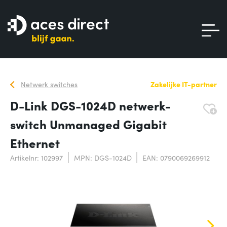
Netwerk switches
Zakelijke IT-partner
D-Link DGS-1024D netwerk-
switch Unmanaged Gigabit
Ethernet
Artikelnr: 102997
MPN: DGS-1024D
EAN: 0790069269912