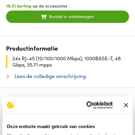
19.3% korting
op de accessoires
Bundel in winkelwagen
Productinformatie
24x RJ-45 (10/100/1000 Mbps), 1000BASE-T, 48
Gbps, 35.71 mpps
Lees de volledige omschrijving
Specificaties
Aantal basis-switching RJ-45 Ethernet-poorten
24
Switch type
Unmanaged
Power over Ethernet (PoE)
Nee
Deze website maakt gebruik van cookies
Type basis-switching RJ-45 Ethernet-poorten
Gigabit