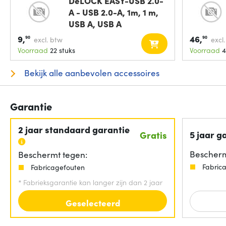
DeLOCK EASY-USB 2.0-
A - USB 2.0-A, 1m, 1 m,
USB A, USB A
9,
46,
90
90
excl. btw
excl
Voorraad
22 stuks
Voorraad
4
Bekijk alle aanbevolen accessoires
Garantie
2 jaar standaard garantie
5 jaar g
Gratis
Bescherm
Beschermt tegen:
Fabric
Fabricagefouten
*
Fabrieksgarantie kan langer zijn dan 2 jaar
Geselecteerd