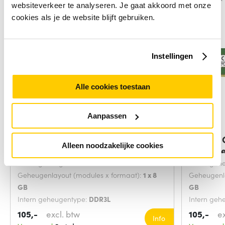
websiteverkeer te analyseren. Je gaat akkoord met onze
cookies als je de website blijft gebruiken.
Instellingen
Alle cookies toestaan
Aanpassen
DELL A7990613 geheugenmodule 8
Crucial
Alleen noodzakelijke cookies
GB 1 x 8 GB
geheuge
Intern geheugen:
8 GB
Intern geh
Geheugenlayout (modules x formaat):
1 x 8
Geheugenla
GB
GB
Intern geheugentype:
DDR3L
Intern geh
Component voor:
Pc/server
Component
105,-
excl. btw
105,-
e
Info