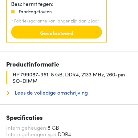
Beschermt tegen:
Fabricagefouten
*
Fabrieksgarantie kan langer zijn dan 2 jaar
Geselecteerd
Productinformatie
HP 799087-961, 8 GB, DDR4, 2133 MHz, 260-pin
SO-DIMM
Lees de volledige omschrijving
Specificaties
Intern geheugen
8 GB
Intern geheugentype
DDR4