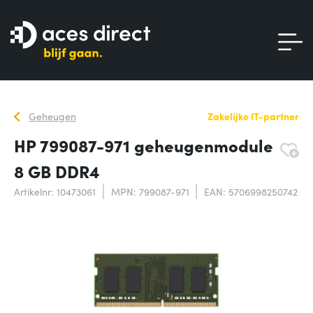
Geheugen
Zakelijke IT-partner
HP 799087-971 geheugenmodule
8 GB DDR4
Artikelnr: 10473061
MPN: 799087-971
EAN: 5706998250742