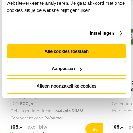
websiteverkeer te analyseren. Je gaat akkoord met onze
cookies als je de website blijft gebruiken.
Instellingen
Alle cookies toestaan
Aanpassen
DELL A7990613 geheugenmodule 8
Crucial
Alleen noodzakelijke cookies
GB 1 x 8 GB
geheuge
Intern geheugen:
8 GB
Component
ECC:
ECC ja
Geheugen f
Geheugen form factor:
240-pin DIMM
Intern geh
Component voor:
Pc/server
105,-
excl. btw
105,-
e
Info