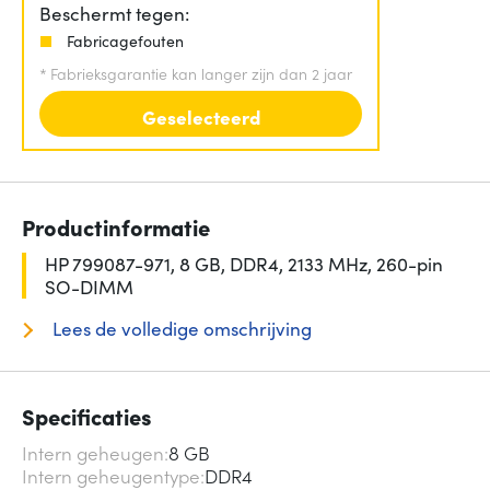
Beschermt tegen:
Fabricagefouten
*
Fabrieksgarantie kan langer zijn dan 2 jaar
Geselecteerd
Productinformatie
HP 799087-971, 8 GB, DDR4, 2133 MHz, 260-pin
SO-DIMM
Lees de volledige omschrijving
Specificaties
Intern geheugen
8 GB
Intern geheugentype
DDR4