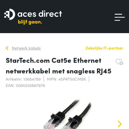
Netwerk kabels
Zakelijke IT-partner
StarTech.com Cat5e Ethernet
netwerkkabel met snagless RJ45
Artikelnr: 10684789
MPN: 45PAT50CMBK
EAN: 0065030867979