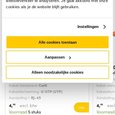
websiteverkeer te analyseren. Je gaat akkoord met onze
cookies als je de website blijft gebruiken.
Instellingen
Alle cookies toestaan
Aanpassen
Digitus DK-1617-0025/B
Digitus
netwerkkabel Blauw
netwerk
Alleen noodzakelijke cookies
Snoerlengte:
0.25 Meters
Snoerlengt
Kabel standaard:
Cat6
Kabel sta
Kabelafscherming:
U/UTP (UTP)
Kabelafsc
Aansluiting 1:
RJ-45
Aansluiting
4,
excl. btw
4,
excl
90
90
Info
Voorraad
5 stuks
Voorraad