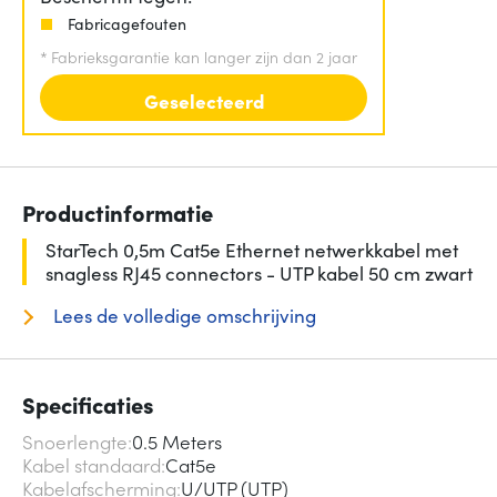
Fabricagefouten
*
Fabrieksgarantie kan langer zijn dan 2 jaar
Geselecteerd
Productinformatie
StarTech 0,5m Cat5e Ethernet netwerkkabel met
snagless RJ45 connectors - UTP kabel 50 cm zwart
Lees de volledige omschrijving
Specificaties
Snoerlengte
0.5 Meters
Kabel standaard
Cat5e
Kabelafscherming
U/UTP (UTP)