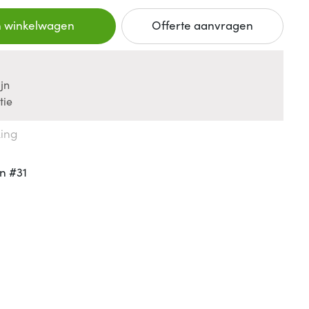
n winkelwagen
Offerte aanvragen
jn
tie
king
n #31