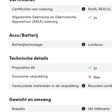
Uitleg over 'Cert
Verberg uitleg ov
Certificaten van naleving
RoHS, REACH,
Afgedankte Elektrische en Elektronische
Ja
Apparatuur (AEEA) naleving
Accu/Batterij
Uitleg over 'Batt
Verberg uitleg ov
Batterijtechnologie
Loodzuur
Technische details
Proposition 65
Ja
Duurzame verpakking
Nee
Uitleg over 'Ger
Verberg uitleg o
Gerecyclede materialen in de verpakking
Recycled card
Gewicht en omvang
Uitleg over 'Bree
Verberg uitleg o
Breedte
165 Millimeter