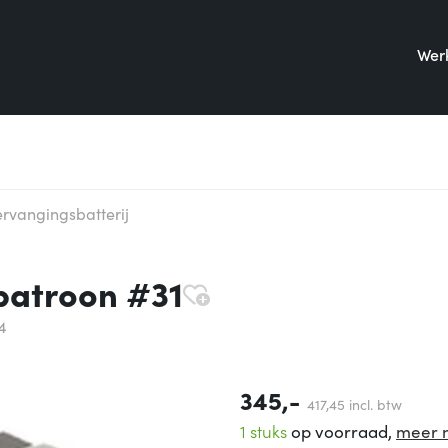
Werk
rvangingsbatterij
patroon #31
4
345,-
417,
45
incl. btw
1 stuks
op voorraad,
meer 