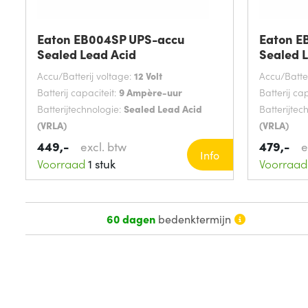
Eaton EB004SP UPS-accu
Eaton E
Sealed Lead Acid
Sealed 
Accu/Batterij voltage:
12 Volt
Accu/Batter
Batterij capaciteit:
9 Ampère-uur
Batterij cap
Batterijtechnologie:
Sealed Lead Acid
Batterijtec
(VRLA)
(VRLA)
449,-
479,-
excl. btw
e
Info
Voorraad
1 stuk
Voorraad
60 dagen
bedenktermijn