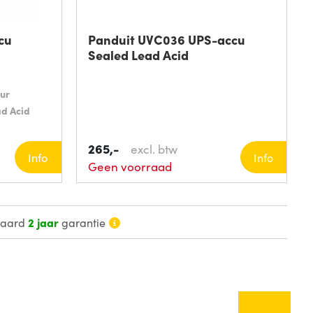
cu
Panduit UVC036 UPS-accu
Sealed Lead Acid
ur
ad Acid
265,-
excl. btw
Info
Info
Geen voorraad
daard
2 jaar
garantie