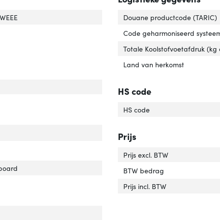
ificaten van naleving'
er 'Certificaten van naleving'
 WEEE
Douane productcode (TARIC)
Code geharmoniseerd systeem
Totale Koolstofvoetafdruk (kg
Land van herkomst
erijtechnologie'
er 'Batterijtechnologie'
HS code
HS code
Prijs
Prijs excl. BTW
ecyclede materialen in de verpakking'
ver 'Gerecyclede materialen in de verpakking'
board
BTW bedrag
Prijs incl. BTW
dte'
ver 'Breedte'