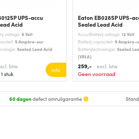
B012SP UPS-accu
Eaton EB028SP UPS-ac
Lead Acid
Sealed Lead Acid
ij voltage:
6 Volt
Accu/Batterij voltage:
12 Volt
aciteit:
9 Ampère-uur
Batterij capaciteit:
9 Ampère-u
hnologie:
Sealed Lead Acid
Batterijtechnologie:
Sealed Le
(VRLA)
259,-
xcl. btw
excl. btw
Info
1 stuk
Geen voorraad
60 dagen
defect omruilgarantie
Stan