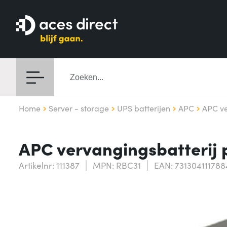
Home
Server - storage
UPS batterijen
APC
APC ve
APC vervangingsbatterij 
Artikelnr: 111387
MPN: RBC31
EAN: 731304111788