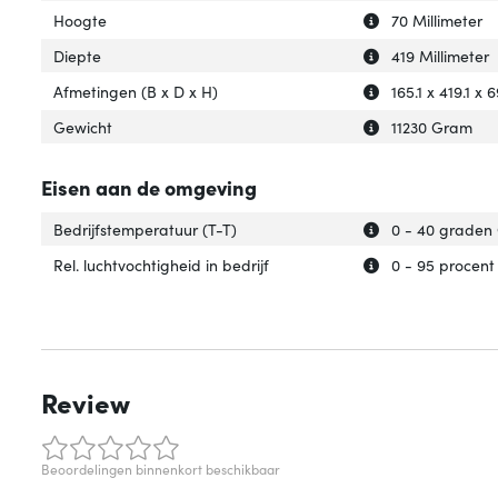
Uitleg over 'Hoog
Verberg uitleg o
Hoogte
70 Millimeter
Uitleg over 'Diep
Verberg uitleg ov
Diepte
419 Millimeter
Uitleg over 'Afme
Verberg uitleg o
Afmetingen (B x D x H)
165.1 x 419.1 x 
Uitleg over 'Gewi
Verberg uitleg o
Gewicht
11230 Gram
Eisen aan de omgeving
Uitleg over 'Bedr
Verberg uitleg ov
Bedrijfstemperatuur (T-T)
0 - 40 graden 
Uitleg over 'Rel. 
Verberg uitleg ov
Rel. luchtvochtigheid in bedrijf
0 - 95 procent
Review
Beoordelingen binnenkort beschikbaar