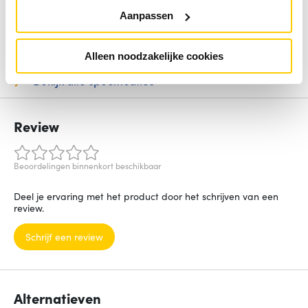
Type basis-switching RJ-45 Ethernet-poorten
Gigabit
Aanpassen
Ethernet (10/100/1000)
Koperen ethernetbekabelingstechnologie
10BASE-
T,100BASE-TX,1000BASE-T
Alleen noodzakelijke cookies
Bekijk alle specificaties
Review
Beoordelingen binnenkort beschikbaar
Deel je ervaring met het product door het schrijven van een
review.
Schrijf een review
Alternatieven