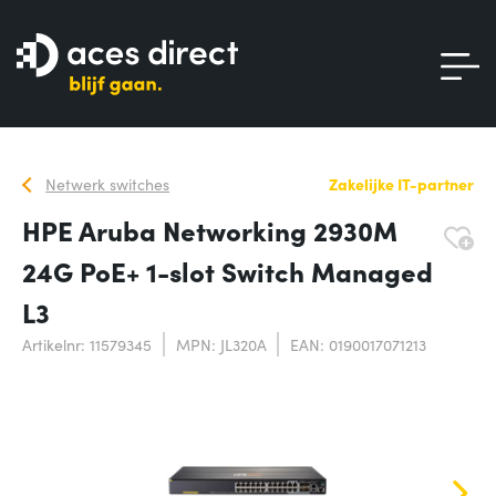
Netwerk switches
Zakelijke IT-partner
HPE Aruba Networking 2930M
24G PoE+ 1-slot Switch Managed
L3
Artikelnr: 11579345
MPN: JL320A
EAN: 0190017071213