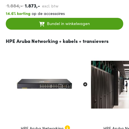
1.884,-
1.873,-
excl. btw
14.6% korting
op de accessoires
Bundel in winkelwagen
HPE Aruba Networking + kabels + transievers
HPE Aruba Networking
HPE Aruba N