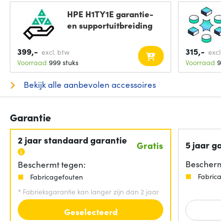
HPE H1TY1E garantie-
en supportuitbreiding
399,-
315,-
excl. btw
excl
Voorraad
999 stuks
Voorraad
9
Bekijk alle aanbevolen accessoires
Garantie
2 jaar standaard garantie
5 jaar g
Gratis
Bescherm
Beschermt tegen:
Fabric
Fabricagefouten
*
Fabrieksgarantie kan langer zijn dan 2 jaar
Geselecteerd