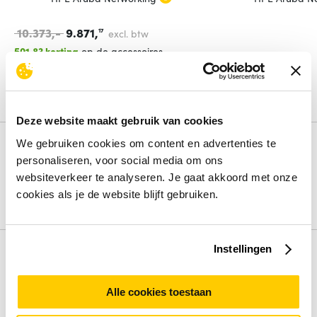
10.373,-
9.871,
17
excl. btw
501.83 korting
op de accessoires
Bundel in winkelwagen
Deze website maakt gebruik van cookies
We gebruiken cookies om content en advertenties te
Productinformatie
personaliseren, voor social media om ons
Aruba 2930M 24G PoE+ 1-slot Switch
websiteverkeer te analyseren. Je gaat akkoord met onze
cookies als je de website blijft gebruiken.
Lees de volledige omschrijving
Instellingen
Specificaties
Aantal basis-switching RJ-45 Ethernet-poorten
20
Alle cookies toestaan
Switch type
Managed
Power over Ethernet (PoE)
Ja