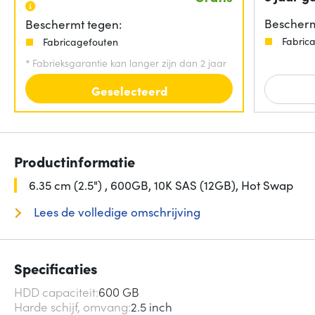
Bescherm
Beschermt tegen:
Fabric
Fabricagefouten
*
Fabrieksgarantie kan langer zijn dan 2 jaar
Geselecteerd
Productinformatie
6.35 cm (2.5") , 600GB, 10K SAS (12GB), Hot Swap
Lees de volledige omschrijving
Specificaties
HDD capaciteit
600 GB
Harde schijf, omvang
2.5 inch