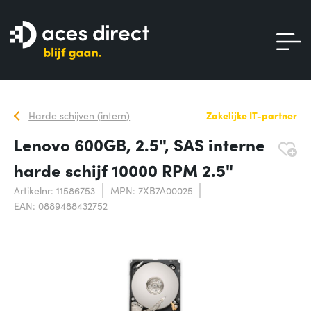
Harde schijven (intern)
Zakelijke IT-partner
Lenovo 600GB, 2.5", SAS interne
harde schijf 10000 RPM 2.5"
Artikelnr: 11586753
MPN: 7XB7A00025
EAN: 0889488432752