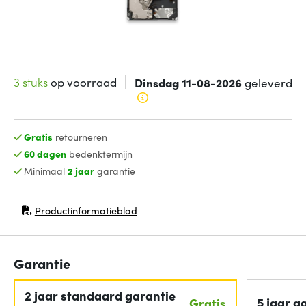
3 stuks
op voorraad
Dinsdag 11-08-2026
geleverd
Gratis
retourneren
60 dagen
bedenktermijn
Minimaal
2 jaar
garantie
Productinformatieblad
(opent in nieuw venster)
Garantie
2 jaar standaard garantie
5 jaar g
Gratis