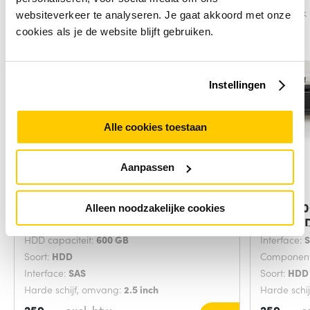
Vergelijk
Vergelijk
websiteverkeer te analyseren. Je gaat akkoord met onze
cookies als je de website blijft gebruiken.
Instellingen
Alle cookies toestaan
Aanpassen
HP 600GB 6G SAS 10K rpm SFF SC
HPE 600
Alleen noodzakelijke cookies
Enterprise
SAS HD
HDD capaciteit:
600 GB
Interface:
Soort:
HDD
Component
Interface:
SAS
Soort:
HDD
Harde schijf, omvang:
2.5 inch
Harde schi
259,-
259,-