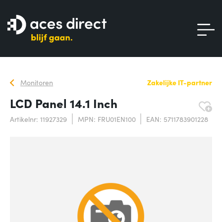
Monitoren
Zakelijke IT-partner
LCD Panel 14.1 Inch
Artikelnr: 11927329
MPN: FRU01EN100
EAN: 5711783901228