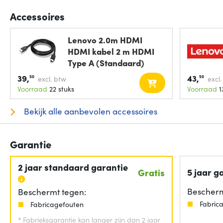
Accessoires
Lenovo 2.0m HDMI
HDMI kabel 2 m HDMI
Type A (Standaard)
39,
43,
50
50
excl. btw
excl
Voorraad
22 stuks
Voorraad
1
Bekijk alle aanbevolen accessoires
Garantie
2 jaar standaard garantie
5 jaar g
Gratis
Bescherm
Beschermt tegen:
Fabric
Fabricagefouten
*
Fabrieksgarantie kan langer zijn dan 2 jaar