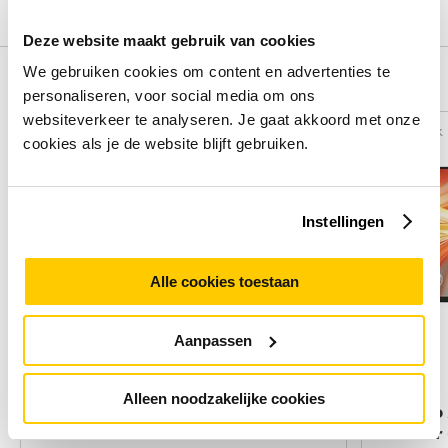
Deze website maakt gebruik van cookies
We gebruiken cookies om content en advertenties te
Alternatieven
personaliseren, voor social media om ons
websiteverkeer te analyseren. Je gaat akkoord met onze
Vergelijk
Vergelijk
cookies als je de website blijft gebruiken.
Instellingen
Alle cookies toestaan
Aanpassen
Alleen noodzakelijke cookies
Philips wireless Module for
MSI Pro
**BDL3650Q
monitor