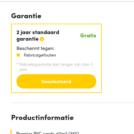
Garantie
2 jaar standaard
Gratis
garantie
Beschermt tegen:
Fabricagefouten
*
Fabrieksgarantie kan langer zijn dan 2
jaar
Geselecteerd
Productinformatie
Premier PVC cards 40mil (350)