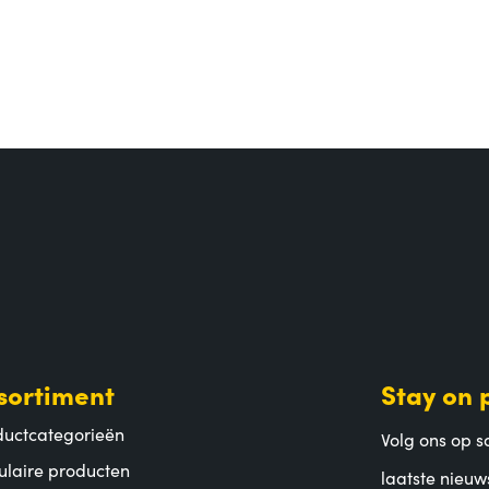
sortiment
Stay on 
ductcategorieën
Volg ons op so
ulaire producten
laatste nieuw