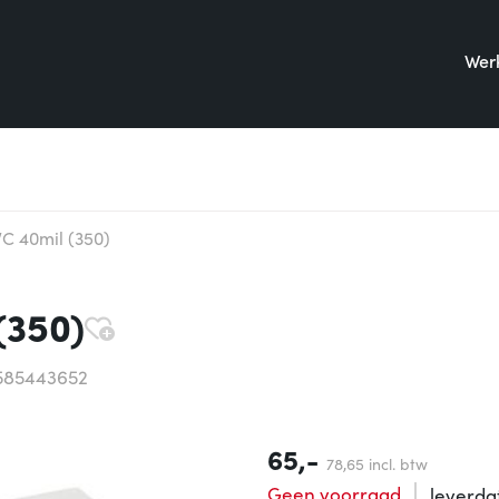
Werk
C 40mil (350)
(350)
585443652
65,-
78,
65
incl. btw
Geen voorraad
leverd