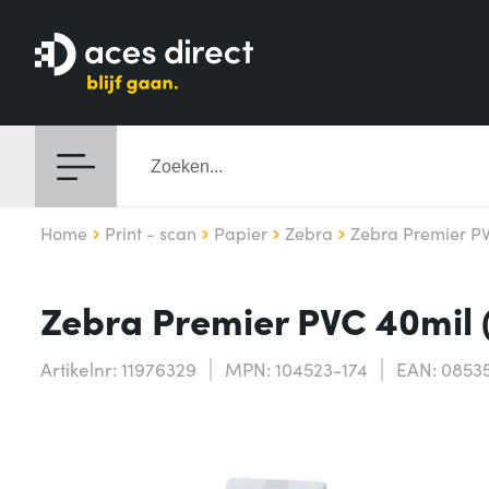
Home
Print - scan
Papier
Zebra
Zebra Premier PV
Zebra Premier PVC 40mil 
Artikelnr: 11976329
MPN: 104523-174
EAN: 0853