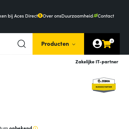
en bij Aces Direct
Over ons
Duurzaamheid
Contact
5
0
Producten
Zakelijke IT-partner
atum
onbekend