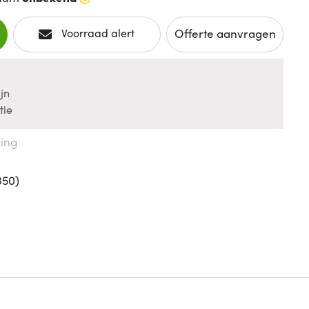
Offerte aanvragen
Voorraad alert
jn
tie
king
350)