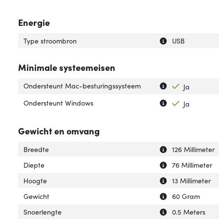
Energie
Uitleg over 'Typ
Verberg uitleg o
Type stroombron
USB
Minimale systeemeisen
Uitleg over 'On
Verberg uitleg 
Ondersteunt Mac-besturingssysteem
Ja
Uitleg over 'Ond
Verberg uitleg o
Ondersteunt Windows
Ja
Gewicht en omvang
Uitleg over 'Bree
Verberg uitleg o
Breedte
126 Millimeter
Uitleg over 'Diep
Verberg uitleg ov
Diepte
76 Millimeter
Uitleg over 'Hoog
Verberg uitleg o
Hoogte
13 Millimeter
Uitleg over 'Gewi
Verberg uitleg o
Gewicht
60 Gram
Uitleg over 'Snoe
Verberg uitleg o
Snoerlengte
0.5 Meters