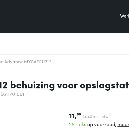
Werk
tec Advance MYSAFEU312
 behuizing voor opslagstat
5611701061
11,
90
14,
40
incl. btw
25 stuks
op voorraad,
meer