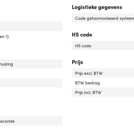
Logistieke gegevens
Code geharmoniseerd systeem
aansluiting'
ver 'USB-aansluiting'
HS code
versie'
er 'USB-versie'
en 1)
HS code
Prijs
 product'
ver 'Type product'
uizing
r van het product'
er 'Kleur van het product'
Prijs excl. BTW
riaal'
er 'Materiaal'
BTW bedrag
Prijs incl. BTW
rdrachtssnelheid'
ver 'Overdrachtssnelheid'
 seconde
 and play'
ver 'Plug and play'