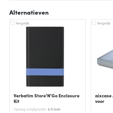
Alternatieven
Vergelijk
Vergelijk
Verbatim Store'N'Go Enclosure
aixcase
Kit
voor
Opslag schijfgrootte:
2.5 inch