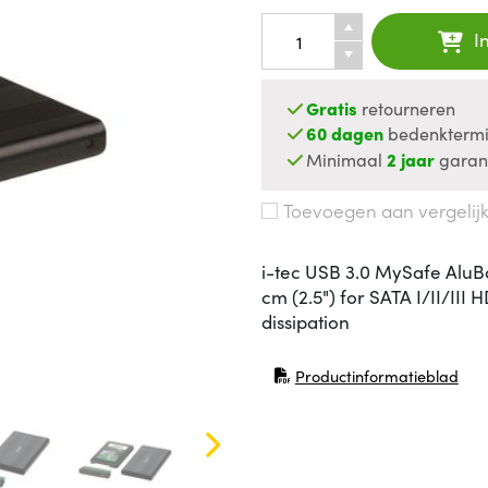
I
Gratis
retourneren
60 dagen
bedenktermi
Minimaal
2 jaar
garan
Toevoegen aan vergelij
i-tec USB 3.0 MySafe AluB
cm (2.5") for SATA I/II/III
dissipation
Productinformatieblad
(opent in nieuw venster)