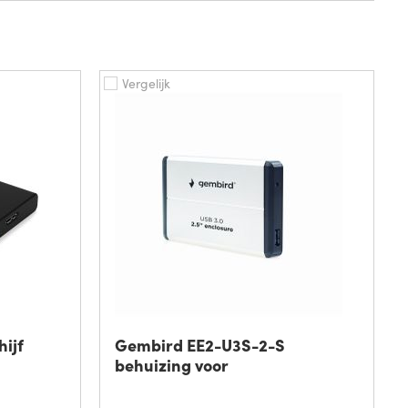
Vergelijk
hijf
Gembird EE2-U3S-2-S
behuizing voor