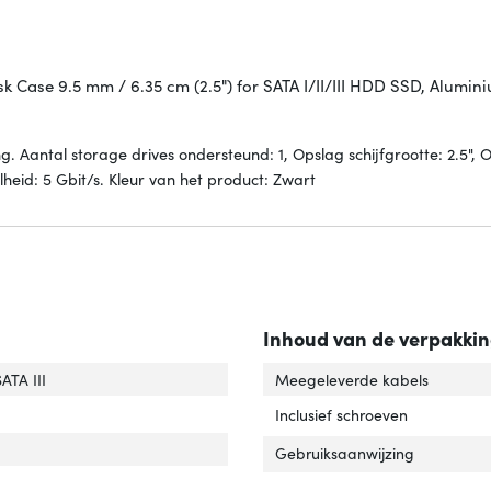
k Case 9.5 mm / 6.35 cm (2.5") for SATA I/II/III HDD SSD, Alumin
Aantal storage drives ondersteund: 1, Opslag schijfgrootte: 2.5",
lheid: 5 Gbit/s. Kleur van het product: Zwart
Inhoud van de verpakki
SATA III
Meegeleverde kabels
tal storage drives ondersteund'
ver 'Aantal storage drives ondersteund'
Inclusief schroeven
Gebruiksaanwijzing
ag schijfgrootte'
er 'Opslag schijfgrootte'