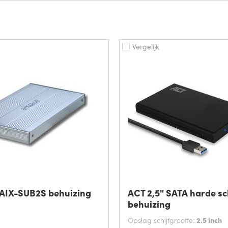
Vergelijk
 AIX-SUB2S behuizing
ACT 2,5" SATA harde sc
behuizing
Opslag schijfgrootte:
2.5 inch