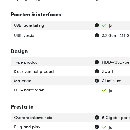
Poorten & interfaces
Uitleg over 'USB-
Verberg uitleg o
USB-aansluiting
Ja
Uitleg over 'USB-
Verberg uitleg ov
USB-versie
3.2 Gen 1 (3.1 G
Design
Uitleg over 'Type
Verberg uitleg o
Type product
HDD-/SSD-beh
Uitleg over 'Kleu
Verberg uitleg ov
Kleur van het product
Zwart
Uitleg over 'Mate
Verberg uitleg ov
Materiaal
Aluminium
LED-indicatoren
Ja
Prestatie
Uitleg over 'Ove
Verberg uitleg o
Overdrachtssnelheid
5 Gigabit per
Uitleg over 'Plug
Verberg uitleg o
Plug and play
Ja