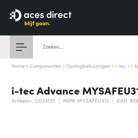
Home
Componenten
Opslagbehuizingen
i-tec
i-
i-tec Advance MYSAFEU312
Artikelnr: 12033051
MPN: MYSAFEU312
EAN: 859