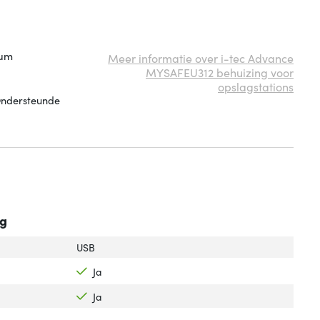
ium
Meer informatie over i-tec Advance
MYSAFEU312 behuizing voor
opslagstations
 Ondersteunde
ng
USB
Ja
Ja