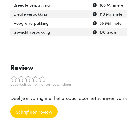
Uitleg over 'Bre
Verberg uitleg o
Breedte verpakking
160 Millimeter
Uitleg over 'Die
Verberg uitleg o
Diepte verpakking
110 Millimeter
Uitleg over 'Hoo
Verberg uitleg o
Hoogte verpakking
35 Millimeter
Uitleg over 'Gew
Verberg uitleg o
Gewicht verpakking
170 Gram
Review
Beoordelingen binnenkort beschikbaar
Deel je ervaring met het product door het schrijven van 
Schrijf een review