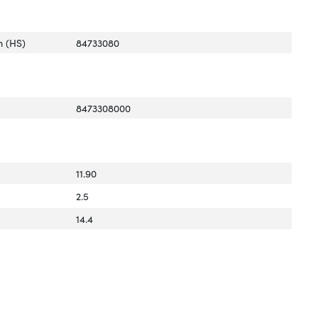
 (HS)
84733080
8473308000
11.90
2.5
14.4