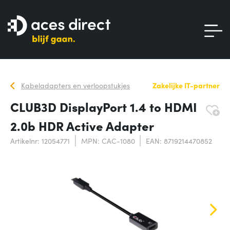
Kabeladapters en verloopstukjes
Zakelijke IT-partner
CLUB3D DisplayPort 1.4 to HDMI
2.0b HDR Active Adapter
Artikelnr: 12054771
MPN: CAC-1080
EAN: 8719214470852