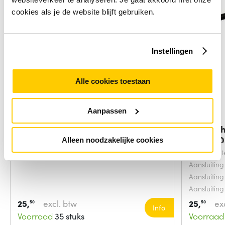
cookies als je de website blijft gebruiken.
Instellingen
Alle cookies toestaan
Aanpassen
StarTech.com DisplayPort naar
StarTech
HDMI
naar H
Alleen noodzakelijke cookies
Snoerlengt
Aansluiting
Aansluiting
Aansluiting
25,
excl. btw
25,
ex
50
50
Info
Voorraad
35 stuks
Voorraad