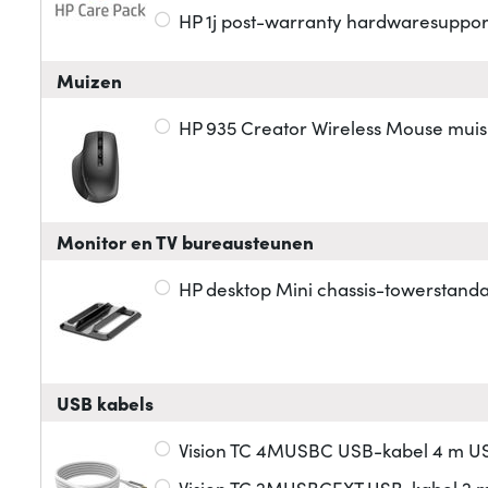
HP 1j post-warranty hardwaresupport
Muizen
HP 935 Creator Wireless Mouse muis
Monitor en TV bureausteunen
HP desktop Mini chassis-towerstand
USB kabels
Vision TC 4MUSBC USB-kabel 4 m USB
Vision TC 2MUSBCEXT USB-kabel 2 m 