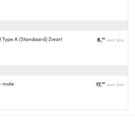
Type A (Standaard) Zwart
8,
50
excl. btw
- male
17,
90
excl. btw