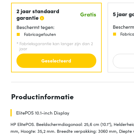
2 jaar standaard
5 jaar g
Gratis
garantie
Beschermt
Beschermt tegen:
Fabric
Fabricagefouten
*
Fabrieksgarantie kan langer zijn dan 2
jaar
Geselecteerd
Productinformatie
ElitePOS 10.1-inch Display
HP ElitePOS. Beeldschermdiagonaal: 25,6 cm (10.1"), Helderhei
mm, Hoogte: 35,2 mm. Breedte verpakking: 3060 mm, Diepte 