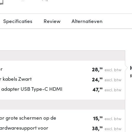
Specificaties
Review
Alternatieven
er
28,
50
excl. btw
K
r kabels Zwart
24,
90
excl. btw
l adapter USB Type-C HDMI
47,
90
excl. btw
oor grote schermen op de
15,
50
excl. btw
hardwaresupport voor
38,
50
excl. btw