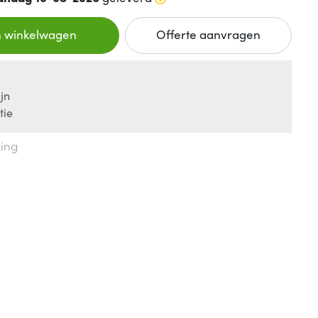
n winkelwagen
Offerte aanvragen
jn
tie
king