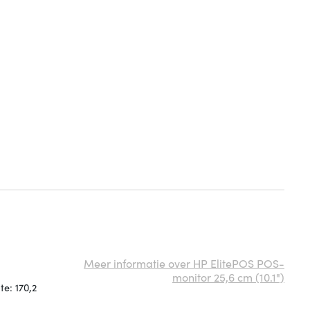
Meer informatie over HP ElitePOS POS-
monitor 25,6 cm (10.1")
te: 170,2