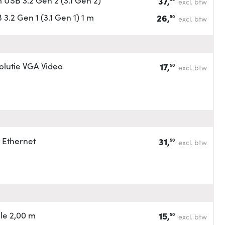
37,
excl. btw
.2 Gen 1 (3.1 Gen 1) 1 m
26,
50
excl. btw
lutie VGA Video
17,
50
excl. btw
 Ethernet
31,
50
excl. btw
le 2,00 m
15,
50
excl. btw