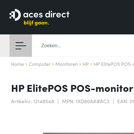
Home
Computer
Monitoren
HP
HP ElitePOS POS-m
HP ElitePOS POS-monitor 
Artikelnr: 12148548
MPN: 1XD80AA#AC3
EAN: 0