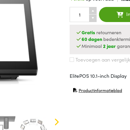
I
Gratis
retourneren
60 dagen
bedenktermi
Minimaal
2 jaar
garan
Toevoegen aan vergelij
ElitePOS 10.1-inch Display
Productinformatieblad
(opent in nieuw venster)