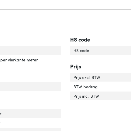
HS code
ldschermdiag.'
ver 'Beeldschermdiag.'
HS code
erheid'
ver 'Helderheid'
per vierkante meter
Prijs
Prijs excl. BTW
r van het product'
er 'Kleur van het product'
BTW bedrag
Prijs incl. BTW
dte'
ver 'Breedte'
r
te'
er 'Diepte'
r