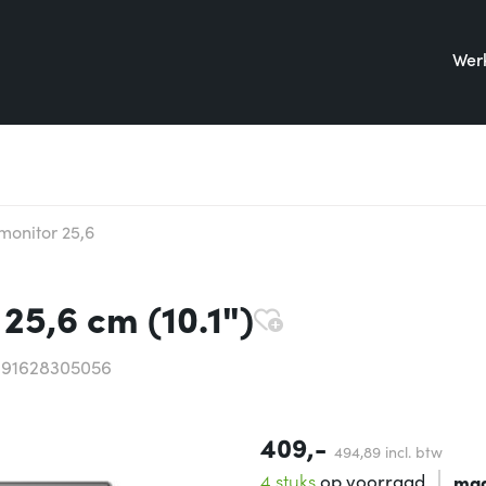
Werk
onitor 25,6
25,6 cm (10.1")
191628305056
409,-
494,
89
incl. btw
4 stuks
op voorraad
maa