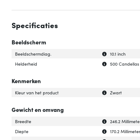
Specificaties
Beeldscherm
Uitleg over 'Bee
Verberg uitleg o
Beeldschermdiag.
10.1 inch
Uitleg over 'Held
Verberg uitleg o
Helderheid
500 Candellas 
Kenmerken
Uitleg over 'Kleu
Verberg uitleg ov
Kleur van het product
Zwart
Gewicht en omvang
Uitleg over 'Bree
Verberg uitleg o
Breedte
246.2 Millimete
Uitleg over 'Diep
Verberg uitleg ov
Diepte
170.2 Millimete