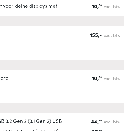
 voor kleine displays met
10,
50
excl. btw
155,-
excl. btw
aard
10,
50
excl. btw
 3.2 Gen 2 (3.1 Gen 2) USB
44,
90
excl. btw
USB 3.2 Gen 2 (3.1 Gen 2)
50