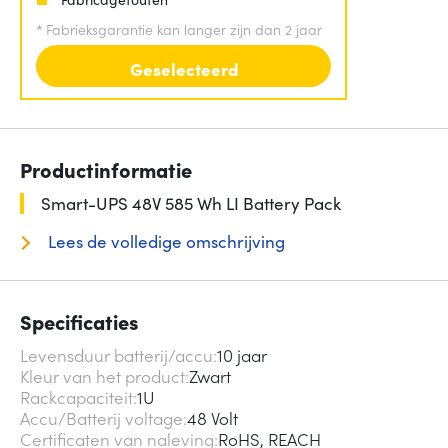
*
Fabrieksgarantie kan langer zijn dan 2 jaar
Geselecteerd
Productinformatie
Smart-UPS 48V 585 Wh LI Battery Pack
Lees de volledige omschrijving
Specificaties
Levensduur batterij/accu
10 jaar
Kleur van het product
Zwart
Rackcapaciteit
1U
Accu/Batterij voltage
48 Volt
Certificaten van naleving
RoHS, REACH