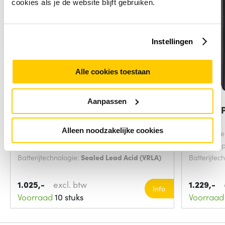
cookies als je de website blijft gebruiken.
Instellingen
Alle cookies toestaan
Aanpassen
Eaton 5PXEBM72RT2UG2 UPS-
Eaton 9
accu Sealed Lead
Acid
Alleen noodzakelijke cookies
Accu/Batterij voltage:
12 Volt
Accu/Batter
Batterij capaciteit:
9 Ampère-uur
Batterij cap
Batterijtechnologie:
Sealed Lead Acid (VRLA)
Batterijtec
1.025,-
excl. btw
1.229,-
Info
Voorraad
10 stuks
Voorraad