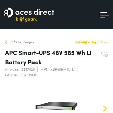
UPS batterijen
Zakelijke IT-partner
APC Smart-UPS 48V 585 Wh LI
Battery Pack
Artikelnr: 12257026
MPN: XBP48RM1U-LI
EAN: 0731304339601