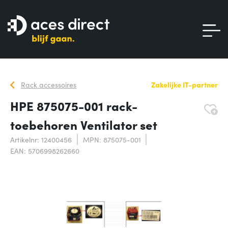
Rack accessoires
Zakelijke IT-partner
HPE 875075-001 rack-
toebehoren Ventilator set
Artikelnr: 12400456
MPN: 875075-001
EAN: 5706998262660