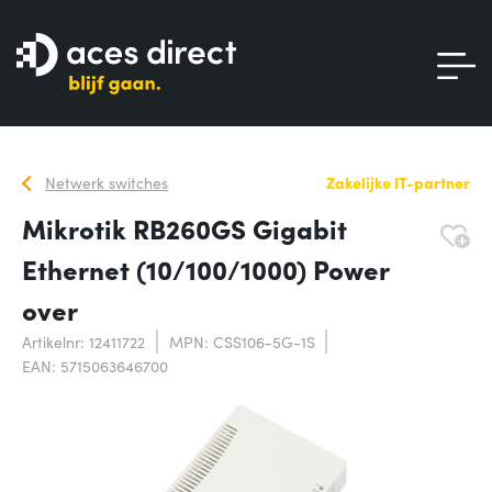
Netwerk switches
Zakelijke IT-partner
Mikrotik RB260GS Gigabit
Ethernet (10/100/1000) Power
over
Artikelnr: 12411722
MPN: CSS106-5G-1S
EAN: 5715063646700