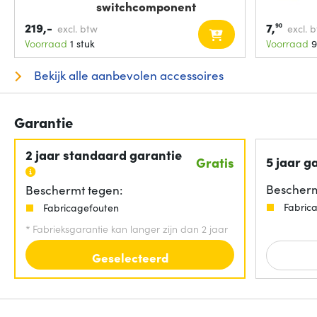
switchcomponent
Voeding
219,-
7,
90
excl. btw
excl. 
Voorraad
1 stuk
Voorraad
9
Bekijk alle aanbevolen accessoires
Garantie
2 jaar standaard garantie
5 jaar g
Gratis
Bescherm
Beschermt tegen:
Fabric
Fabricagefouten
*
Fabrieksgarantie kan langer zijn dan 2 jaar
Geselecteerd