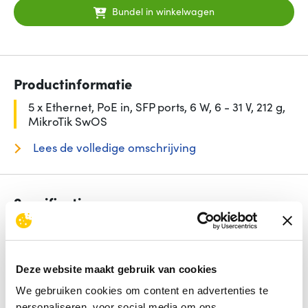
Bundel in winkelwagen
Productinformatie
5 x Ethernet, PoE in, SFP ports, 6 W, 6 - 31 V, 212 g,
MikroTik SwOS
Lees de volledige omschrijving
Specificaties
Aantal basis-switching RJ-45 Ethernet-poorten
5
Power over Ethernet (PoE)
Ja
Type basis-switching RJ-45 Ethernet-poorten
Gigabit
Deze website maakt gebruik van cookies
Ethernet (10/100/1000)
Aantal moduleslots SPF
1
We gebruiken cookies om content en advertenties te
Netstekker
DC-in ingang
personaliseren, voor social media om ons