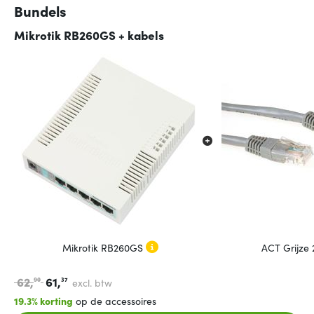
Bundels
Mikrotik RB260GS + kabels
Mikrotik RB260GS
ACT Grijze
62,
61,
90
37
excl. btw
19.3% korting
op de accessoires