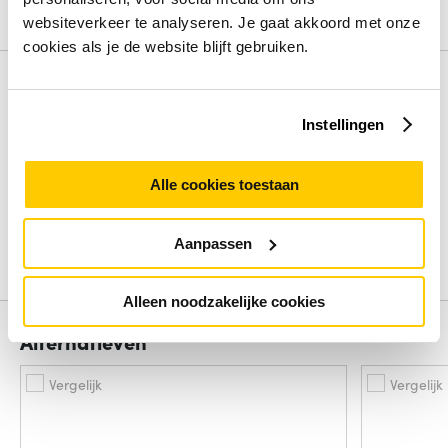
Bekijk alle specificaties
websiteverkeer te analyseren. Je gaat akkoord met onze
cookies als je de website blijft gebruiken.
Review
Instellingen
Beoordelingen binnenkort beschikbaar
Alle cookies toestaan
Deel je ervaring met het product door het schrijven van een
review.
Aanpassen
Schrijf een review
Alleen noodzakelijke cookies
Alternatieven
Vergelijk
Vergelijk