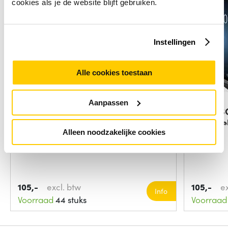
cookies als je de website blijft gebruiken.
Instellingen
Alle cookies toestaan
Aanpassen
Zebra CRD-TC2Y-BS1CO-01
Zebra S
barcodelezer
barcode
Alleen noodzakelijke cookies
Type product:
Batterijladerset
105,-
excl. btw
105,-
e
Info
Voorraad
44 stuks
Voorraad