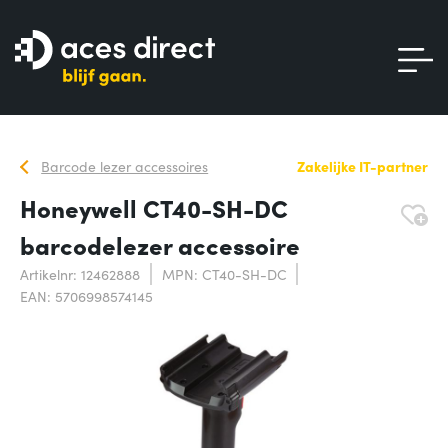
Barcode lezer accessoires
Zakelijke IT-partner
Honeywell CT40-SH-DC
barcodelezer accessoire
Artikelnr: 12462888
MPN: CT40-SH-DC
EAN: 5706998574145