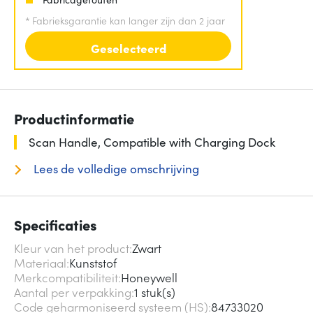
*
Fabrieksgarantie kan langer zijn dan 2 jaar
Geselecteerd
Productinformatie
Scan Handle, Compatible with Charging Dock
Lees de volledige omschrijving
Specificaties
Kleur van het product
Zwart
Materiaal
Kunststof
Merkcompatibiliteit
Honeywell
Aantal per verpakking
1 stuk(s)
Code geharmoniseerd systeem (HS)
84733020