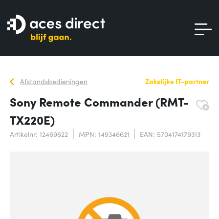
Afstandsbedieningen
Zakelijke IT-partner
Sony Remote Commander (RMT-
TX220E)
Artikelnr: 12469622
MPN: 149346621
EAN: 5704174179313