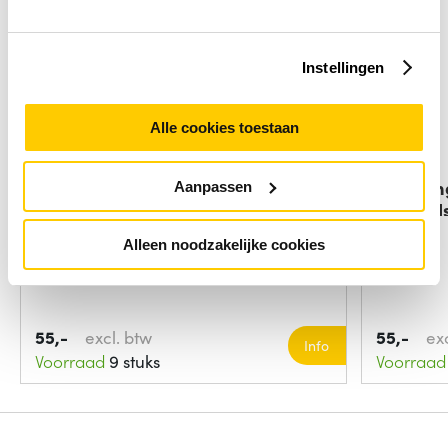
Instellingen
Alle cookies toestaan
Samsung White TM2281E
Samsun
Aanpassen
afstand
Alleen noodzakelijke cookies
55,-
excl. btw
55,-
ex
Info
Voorraad
9 stuks
Voorraad