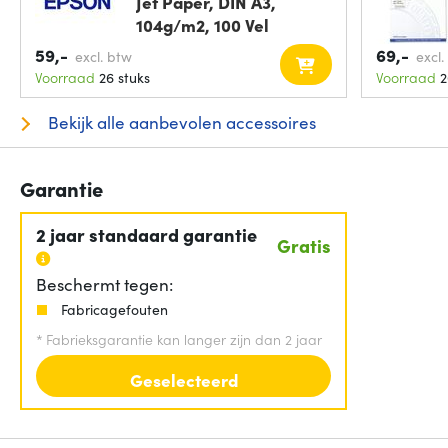
Jet Paper, DIN A3,
104g/m2, 100 Vel
59,-
69,-
excl. btw
excl.
Voorraad
26 stuks
Voorraad
2
Bekijk alle aanbevolen accessoires
Garantie
2 jaar standaard garantie
Gratis
Beschermt tegen:
Fabricagefouten
*
Fabrieksgarantie kan langer zijn dan 2 jaar
Geselecteerd