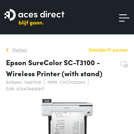
Plotters
Zakelijke IT-partner
Epson SureColor SC-T3100 -
Wireless Printer (with stand)
Artikelnr: 12497518
MPN: C11CF11302A0
EAN: 5704174830917