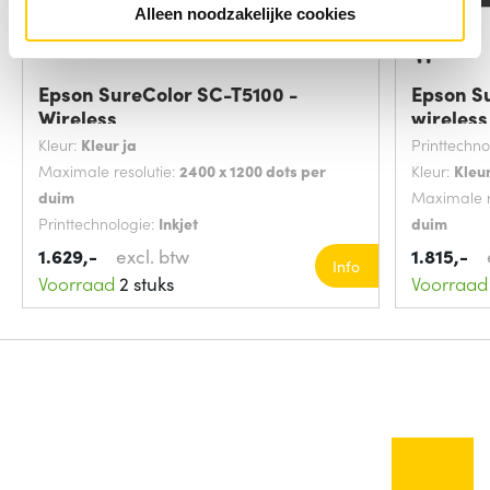
Alleen noodzakelijke cookies
Epson SureColor SC-T5100 -
Epson S
Wireless
wireless
Kleur:
Kleur ja
Printtechno
Maximale resolutie:
2400 x 1200 dots per
Kleur:
Kleur
duim
Maximale r
Printtechnologie:
Inkjet
duim
Max. print
1.629,-
excl. btw
1.815,-
Info
Voorraad
2 stuks
Voorraad