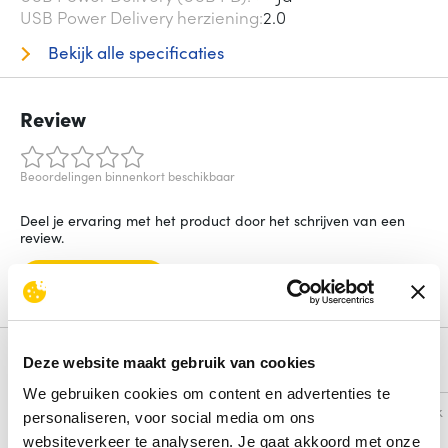
USB Power Delivery herziening
2.0
Bekijk alle specificaties
Review
Beoordelingen binnenkort beschikbaar
Deel je ervaring met het product door het schrijven van een
review.
Schrijf een review
Deze website maakt gebruik van cookies
Alternatieven
We gebruiken cookies om content en advertenties te
Vergelijk
Vergelijk
personaliseren, voor social media om ons
websiteverkeer te analyseren. Je gaat akkoord met onze