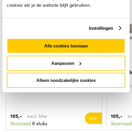
cookies als je de website blijft gebruiken.
Instellingen
Alle cookies toestaan
Aanpassen
StarTech.com USB-C Dock - Dual
StarTech
Monitor
Alleen noodzakelijke cookies
Kleur van het product:
Zwart, Zilver
Kleur van 
105,-
excl. btw
105,-
e
Info
Voorraad
6 stuks
Voorraad