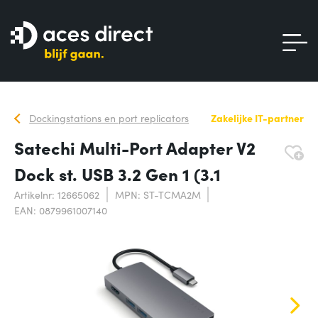
Dockingstations en port replicators
Zakelijke IT-partner
Satechi Multi-Port Adapter V2
Dock st. USB 3.2 Gen 1 (3.1
Artikelnr: 12665062
MPN: ST-TCMA2M
EAN: 0879961007140